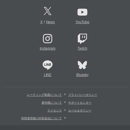
/
X
News
YouTube
Instagram
Twitch
LINE
Bluesky
レーティング制度について
プライバシーポリシー
著作権について
サポートセンター
ライセンス
ルール＆ポリシー
利用者情報の外部送信について