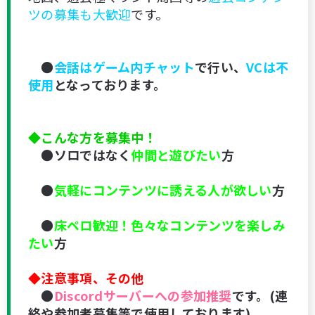
ツの募集も大歓迎
です。
●
会話はゲーム内チャット
で行い、
VCは不
使用
となっております。
◆こんな方を募集中！
●
ソロではなく
仲間と遊びたい
方
●
気軽にコンテンツに誘える人が欲しい
方
●
床ペロ歓迎！色々なコンテンツを楽しみ
たい
方
◆注意事項、その他
●
Discordサーバーへの参加推奨
です。(連
絡や参加者募集等で使用しております)