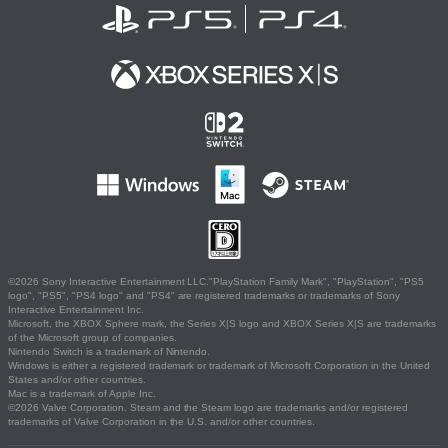
©2026 Sony Interactive Entertainment LLC."PlayStation Family Mark", "PlayStation", "PS5
logo", "PS5", "PS4 logo" and "PS4" are registered trademarks or trademarks of Sony
Interactive Entertainment Inc.
Microsoft, the XBOX Sphere mark, the Series X|S logo and XBOX Series X|S are trademarks
of the Microsoft group of companies.
Nintendo Switch is a trademark of Nintendo.
Windows is either a registered trademark or trademark of Microsoft Corporation in the United
States and/or other countries.
Mac is a trademark of Apple Inc.
©2026 Valve Corporation. Steam and the Steam logo are trademarks and/or registered
trademarks of Valve Corporation in the U.S. and/or other countries.