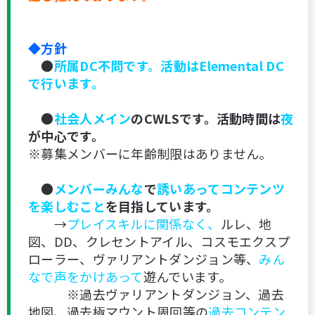
◆方針
●
所属DC不問です。活動はElemental DC
で行います。
●
社会人メイン
のCWLSです。活動時間は
夜
が中心です。
※募集メンバーに年齢制限はありません。
●
メンバーみんな
で
誘いあってコンテンツ
を楽しむこと
を目指しています。
→
プレイスキルに関係なく、
ルレ、地
図、DD、クレセントアイル、コスモエクスプ
ローラー、ヴァリアントダンジョン等、
みん
なで声をかけあって
遊んでいます。
※過去ヴァリアントダンジョン、過去
地図、過去極マウント周回等の
過去コンテン