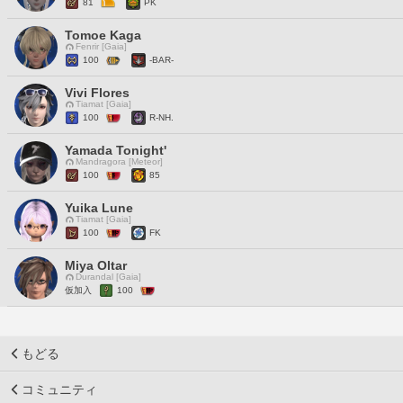
81
PK
Tomoe Kaga
Fenrir [Gaia]
100
-BAR-
Vivi Flores
Tiamat [Gaia]
100
R-NH.
Yamada Tonight'
Mandragora [Meteor]
100
85
Yuika Lune
Tiamat [Gaia]
100
FK
Miya Oltar
Durandal [Gaia]
仮加入
100
もどる
コミュニティ