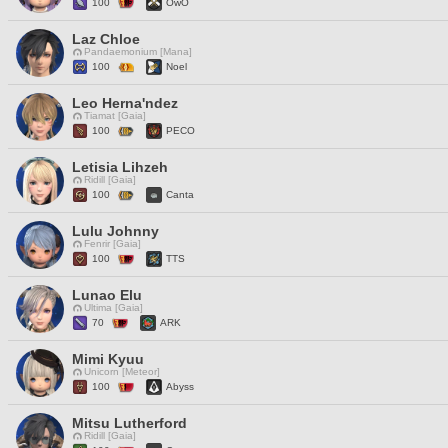
100
OwO
Laz Chloe
Pandaemonium [Mana]
100
Noel
Leo Herna'ndez
Tiamat [Gaia]
100
PECO
Letisia Lihzeh
Ridill [Gaia]
100
Canta
Lulu Johnny
Fenrir [Gaia]
100
TTS
Lunao Elu
Ultima [Gaia]
70
ARK
Mimi Kyuu
Unicorn [Meteor]
100
Abyss
Mitsu Lutherford
Ridill [Gaia]