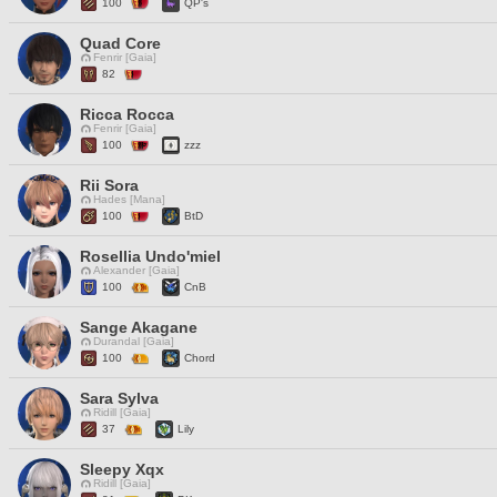
100
QP's
Quad Core
Fenrir [Gaia]
82
Ricca Rocca
Fenrir [Gaia]
100
zzz
Rii Sora
Hades [Mana]
100
BtD
Rosellia Undo'miel
Alexander [Gaia]
100
CnB
Sange Akagane
Durandal [Gaia]
100
Chord
Sara Sylva
Ridill [Gaia]
37
Lily
Sleepy Xqx
Ridill [Gaia]