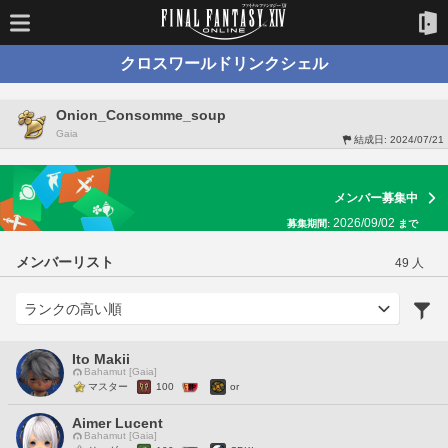
クロスワールドリンクシェル
Onion_Consomme_soup
Gaia
結成日:
2024/07/21
メンバー募集中
2026/09/02
募集期間:
まで
メンバーリスト
49 人
Ito Makii
Bahamut [Gaia]
マスター
100
or
Aimer Lucent
Bahamut [Gaia]