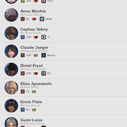
100
TKD
Anco Mochie
Hades [Mana]
92
white
Cephas Valery
Ultima [Gaia]
100
-7-
Claude Jaeger
Aegis [Elemental]
100
Nexus
Distel Eryut
Alexander [Gaia]
100
XII
Elias Jgnewesfv
Ridill [Gaia]
71
Envis Flate
Ixion [Mana]
63
Gumi Luise
Bahamut [Gaia]