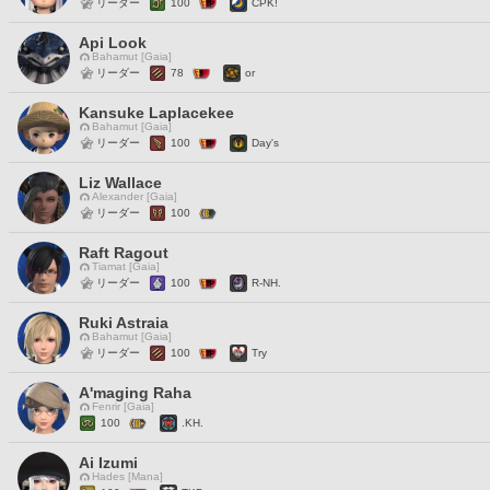
リーダー
100
CPK!
Api Look
Bahamut [Gaia]
リーダー
78
or
Kansuke Laplacekee
Bahamut [Gaia]
リーダー
100
Day's
Liz Wallace
Alexander [Gaia]
リーダー
100
Raft Ragout
Tiamat [Gaia]
リーダー
100
R-NH.
Ruki Astraia
Bahamut [Gaia]
リーダー
100
Try
A'maging Raha
Fenrir [Gaia]
100
.KH.
Ai Izumi
Hades [Mana]