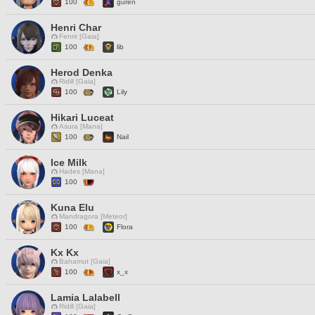
100
guren
Henri Char
Fenrir [Gaia]
100
lib
Herod Denka
Ridill [Gaia]
100
Lily
Hikari Luceat
Asura [Mana]
100
Nail
Ice Milk
Hades [Mana]
100
Kuna Elu
Mandragora [Meteor]
100
Flora
Kx Kx
Bahamut [Gaia]
100
x_x
Lamia Lalabell
Ridill [Gaia]