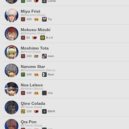
100
Canta
Miyu Frist
Bahamut [Gaia]
100
Try
Mokusu Mizuki
Bahamut [Gaia]
92
B.t.H
Moshimo Tota
Fenrir [Gaia]
100
msm
Narumo Star
Pandaemonium [Mana]
100
Noel
Noa Leleux
Hades [Mana]
100
cha
Qino Colada
Tiamat [Gaia]
100
BM-R
Qra Pon
Tiamat [Gaia]