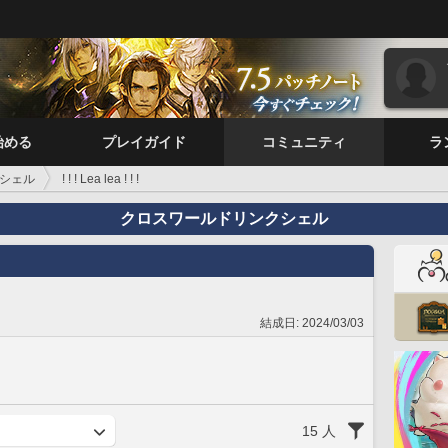
始める
プレイガイド
コミュニティ
ラ
シェル
! ! ! Lea lea ! ! !
クロスワールドリンクシェル
結成日:
2024/03/03
15 人