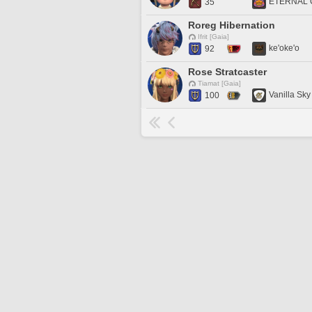
ETERNAL
35
Roreg Hibernation
Ifrit [Gaia]
ke'oke'o
92
Rose Stratcaster
Tiamat [Gaia]
Vanilla Sky
100