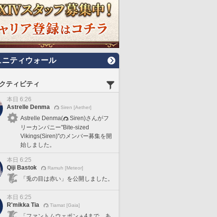
ュニティウォール
クティビティ
本日 6:26
Astrelle Denma
Siren [Aether]
Astrelle Denma(
Siren)さんがフ
リーカンパニー"Bite-sized
Vikings(Siren)"のメンバー募集を開
始しました。
本日 6:25
Qiji Bastok
Ramuh [Meteor]
「兎の目は赤い」を公開しました。
本日 6:25
R'mikka Tia
Tiamat [Gaia]
「ファントムウェポン＋4まで、あ