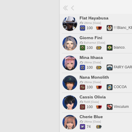
Flat Hayabusa
Ultima [Gaia]
! ! Blanc_KE
100
Giorno Fini
Bahamut [Gaia]
bianco.
100
Mina Ithaca
Ultima [Gaia]
FAIRY GA
100
Nana Monolith
Ultima [Gaia]
COCOA
100
Cassis Olivia
Ridill [Gaia]
Vinculum
100
Cherie Blue
Ultima [Gaia]
74