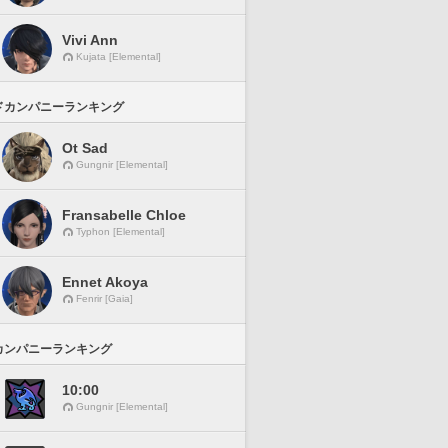
Vivi Ann
Kujata [Elemental]
ドカンパニーランキング
Ot Sad
Gungnir [Elemental]
Fransabelle Chloe
Typhon [Elemental]
Ennet Akoya
Fenrir [Gaia]
カンパニーランキング
10:00
Gungnir [Elemental]