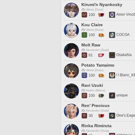
Kirumi'n Nyankosky
Ultima [Gaia]
Amor Vinci
100
Kou Claire
Ultima [Gaia]
COCOA
100
Molt Raw
Alexander [Gaia]
OsakaNa
61
Potato Yamaimo
Ultima [Gaia]
! ! Blanc_KE
100
Ravi Uzuki
Hades [Mana]
unique
100
Ren' Precious
Alexander [Gaia]
One's Eage
30
Rinka Rimiruta
Alexander [Gaia]