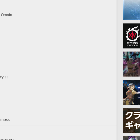
t Omnia
Y ! !
rness