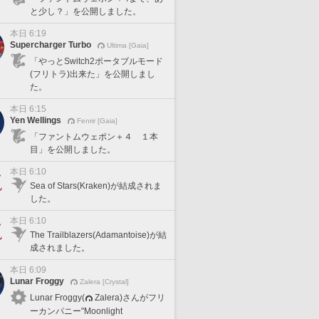
と少し？」を公開しました。
本日 6:19
Supercharger Turbo
Ultima [Gaia]
「やっとSwitch2ポータブルモード
(フリトラ)出来た」を公開しまし
た。
本日 6:15
Yen Wellings
Fenrir [Gaia]
「ファントムウェポン＋４ １本
目」を公開しました。
本日 6:10
Sea of Stars(Kraken)が結成されま
した。
本日 6:10
The Trailblazers(Adamantoise)が結
成されました。
本日 6:09
Lunar Froggy
Zalera [Crystal]
Lunar Froggy(
Zalera)さんがフリ
ーカンパニー"Moonlight