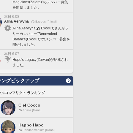
Magicians(Zalera)"のメンバー募集
を開始しました。
本日 6:08
Alina Aerwyna
Exodus [Primal]
Alina Aerwyna(
Exodus)さんがフ
リーカンパニー"Benevolent
Balance(Exodus)"のメンバー募集を
開始しました。
本日 6:07
Hope's Legacy(Zurvan)が結成され
ました。
キングピックアップ
タルコンフリクト ランキング
Ciel Cocco
Anima [Mana]
Happo Hapo
Pandaemonium [Mana]