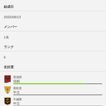
結成日
2025/08/13
メンバー
1名
ランク
6
友好度
黒渦団
信頼
双蛇党
中立
不滅隊
中立