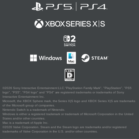
©2026 Sony Interactive Entertainment LLC."PlayStation Family Mark", "PlayStation", "PS5
logo", "PS5", "PS4 logo" and "PS4" are registered trademarks or trademarks of Sony
Interactive Entertainment Inc.
Microsoft, the XBOX Sphere mark, the Series X|S logo and XBOX Series X|S are trademarks
of the Microsoft group of companies.
Nintendo Switch is a trademark of Nintendo.
Windows is either a registered trademark or trademark of Microsoft Corporation in the United
States and/or other countries.
Mac is a trademark of Apple Inc.
©2026 Valve Corporation. Steam and the Steam logo are trademarks and/or registered
trademarks of Valve Corporation in the U.S. and/or other countries.