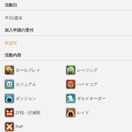
活動日
平日/週末
加入申請の受付
申請可
活動内容
ロールプレイ
レベリング
カジュアル
ハードコア
ダンジョン
ギルドオーダー
討伐・討滅戦
レイド
PvP