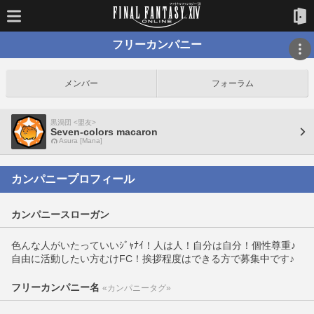
フリーカンパニー
メンバー
フォーラム
黒渦団 <盟友>
Seven-colors macaron
Asura [Mana]
カンパニープロフィール
カンパニースローガン
色んな人がいたっていいｼﾞｬﾅｲ！人は人！自分は自分！個性尊重♪
自由に活動したい方むけFC！挨拶程度はできる方で募集中です♪
フリーカンパニー名
«カンパニータグ»