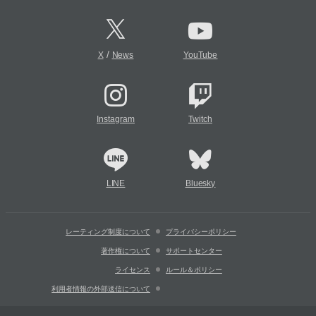
/
X
News
YouTube
Instagram
Twitch
LINE
Bluesky
レーティング制度について
プライバシーポリシー
著作権について
サポートセンター
ライセンス
ルール＆ポリシー
利用者情報の外部送信について