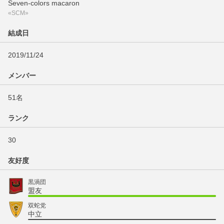
Seven-colors macaron
«SCM»
結成日
2019/11/24
メンバー
51名
ランク
30
友好度
黒渦団
盟友
双蛇党
中立