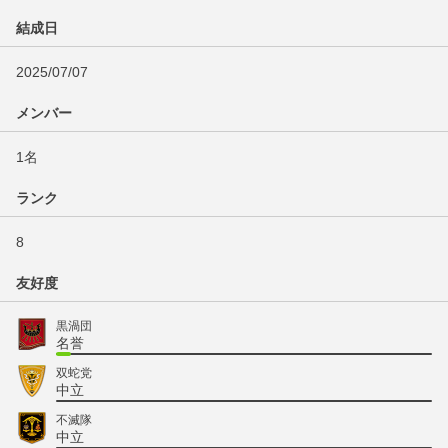
結成日
2025/07/07
メンバー
1名
ランク
8
友好度
黒渦団
名誉
双蛇党
中立
不滅隊
中立