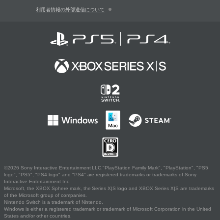
利用者情報の外部送信について
©2026 Sony Interactive Entertainment LLC."PlayStation Family Mark", "PlayStation", "PS5
logo", "PS5", "PS4 logo" and "PS4" are registered trademarks or trademarks of Sony
Interactive Entertainment Inc.
Microsoft, the XBOX Sphere mark, the Series X|S logo and XBOX Series X|S are trademarks
of the Microsoft group of companies.
Nintendo Switch is a trademark of Nintendo.
Windows is either a registered trademark or trademark of Microsoft Corporation in the United
States and/or other countries.