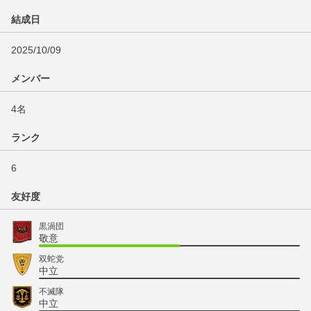
結成日
2025/10/09
メンバー
4名
ランク
6
友好度
黒渦団
敬意
双蛇党
中立
不滅隊
中立