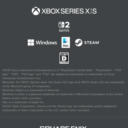
©2026 Sony Interactive Entertainment LLC."PlayStation Family Mark", "PlayStation", "PS5
logo", "PS5", "PS4 logo" and "PS4" are registered trademarks or trademarks of Sony
Interactive Entertainment Inc.
Microsoft, the XBOX Sphere mark, the Series X|S logo and XBOX Series X|S are trademarks
of the Microsoft group of companies.
Nintendo Switch is a trademark of Nintendo.
Windows is either a registered trademark or trademark of Microsoft Corporation in the United
States and/or other countries.
Mac is a trademark of Apple Inc.
©2026 Valve Corporation. Steam and the Steam logo are trademarks and/or registered
trademarks of Valve Corporation in the U.S. and/or other countries.