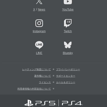
/
X
News
YouTube
Instagram
Twitch
LINE
Bluesky
レーティング制度について
プライバシーポリシー
著作権について
サポートセンター
ライセンス
ルール＆ポリシー
利用者情報の外部送信について