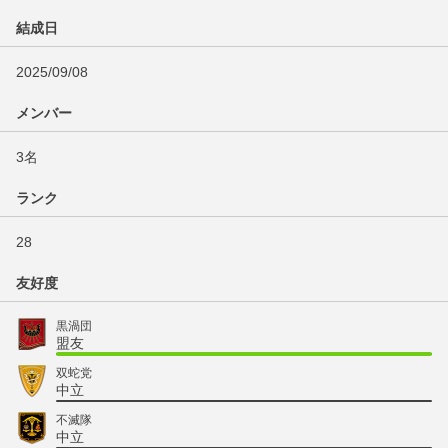
結成日
2025/09/08
メンバー
3名
ランク
28
友好度
黒渦団
盟友
双蛇党
中立
不滅隊
中立