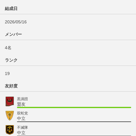
結成日
2026/05/16
メンバー
4名
ランク
19
友好度
黒渦団
盟友
双蛇党
中立
不滅隊
中立