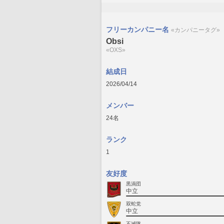
フリーカンパニー名
«カンパニータグ»
Obsi
«OXS»
結成日
2026/04/14
メンバー
24名
ランク
1
友好度
黒渦団
中立
双蛇党
中立
不滅隊