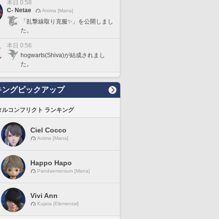
本日 0:58
C- Netae
Anima [Mana]
「乱撃線取り克服✨」を公開しまし
た。
本日 0:56
hogwarts(Shiva)が結成されまし
た。
キングピックアップ
タルコンフリクト ランキング
Ciel Cocco
Anima [Mana]
Happo Hapo
Pandaemonium [Mana]
Vivi Ann
Kujata [Elemental]