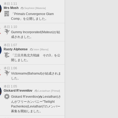
本日 1:11
Mrs Mosh
Sephirot [Materia]
「Primals Convergence Glam
Comp」を公開しました。
本日 1:10
Gummy Incorporated(Mateus)が結
成されました。
本日 1:07
Rasty Alphonse
Ixion [Mana]
「三日月島北方戦線 その3」を公
開しました。
本日 1:06
Victoreamv(Bahamut)が結成されま
した。
本日 1:05
Giskard R'eventlov
Leviathan [Primal]
Giskard R'eventlov(
Leviathan)さ
んがフリーカンパニー"Twilight
Pachenkos(Leviathan)"のメンバー
募集を開始しました。