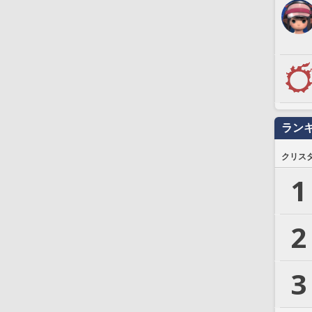
ラン
クリス
1
2
3