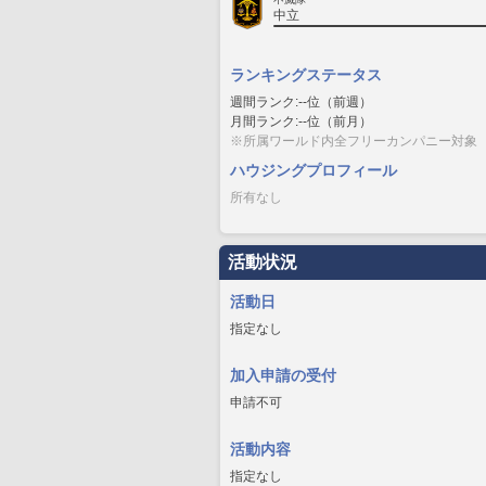
中立
ランキングステータス
週間ランク:--位（前週）
月間ランク:--位（前月）
※所属ワールド内全フリーカンパニー対象
ハウジングプロフィール
所有なし
活動状況
活動日
指定なし
加入申請の受付
申請不可
活動内容
指定なし