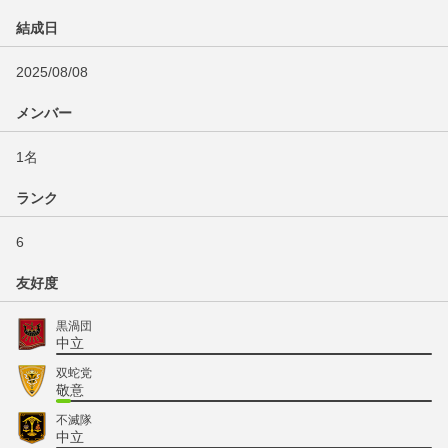
結成日
2025/08/08
メンバー
1名
ランク
6
友好度
黒渦団
中立
双蛇党
敬意
不滅隊
中立