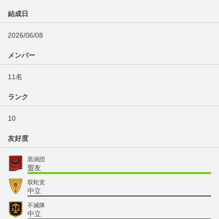
結成日
2026/06/08
メンバー
11名
ランク
10
友好度
黒渦団
盟友
双蛇党
中立
不滅隊
中立