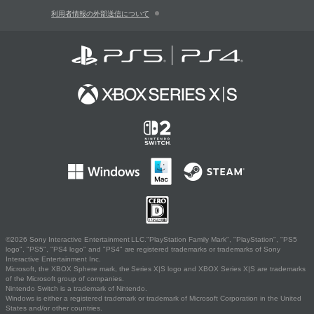
利用者情報の外部送信について
©2026 Sony Interactive Entertainment LLC."PlayStation Family Mark", "PlayStation", "PS5
logo", "PS5", "PS4 logo" and "PS4" are registered trademarks or trademarks of Sony
Interactive Entertainment Inc.
Microsoft, the XBOX Sphere mark, the Series X|S logo and XBOX Series X|S are trademarks
of the Microsoft group of companies.
Nintendo Switch is a trademark of Nintendo.
Windows is either a registered trademark or trademark of Microsoft Corporation in the United
States and/or other countries.