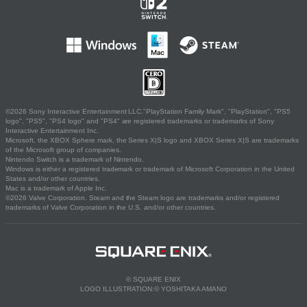
©2026 Sony Interactive Entertainment LLC."PlayStation Family Mark", "PlayStation", "PS5
logo", "PS5", "PS4 logo" and "PS4" are registered trademarks or trademarks of Sony
Interactive Entertainment Inc.
Microsoft, the XBOX Sphere mark, the Series X|S logo and XBOX Series X|S are trademarks
of the Microsoft group of companies.
Nintendo Switch is a trademark of Nintendo.
Windows is either a registered trademark or trademark of Microsoft Corporation in the United
States and/or other countries.
Mac is a trademark of Apple Inc.
©2026 Valve Corporation. Steam and the Steam logo are trademarks and/or registered
trademarks of Valve Corporation in the U.S. and/or other countries.
© SQUARE ENIX
LOGO ILLUSTRATION:© YOSHITAKA AMANO