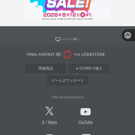
パソコン版へ
関連商品
e-STOREで購入
ゲームダウンロード
Official Information
/
X
News
YouTube