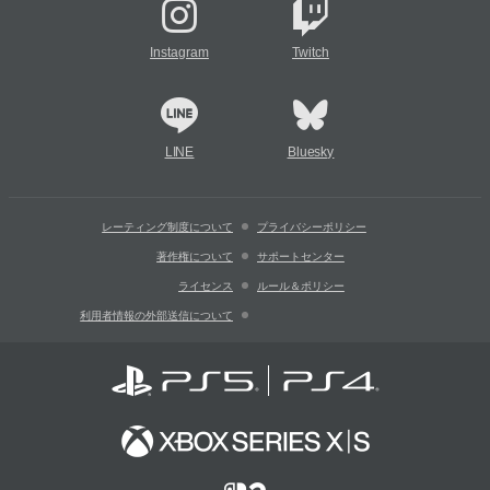
Instagram
Twitch
LINE
Bluesky
レーティング制度について
プライバシーポリシー
著作権について
サポートセンター
ライセンス
ルール＆ポリシー
利用者情報の外部送信について