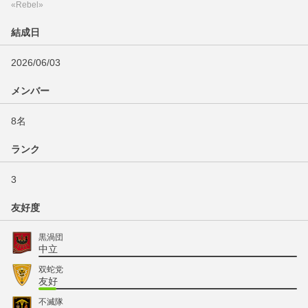
«Rebel»
結成日
2026/06/03
メンバー
8名
ランク
3
友好度
黒渦団
中立
双蛇党
友好
不滅隊