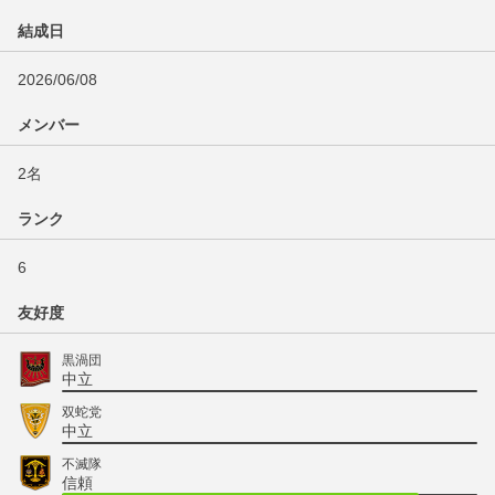
結成日
2026/06/08
メンバー
2名
ランク
6
友好度
黒渦団
中立
双蛇党
中立
不滅隊
信頼