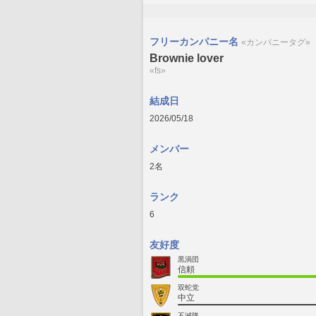
フリーカンパニー名
«カンパニータグ»
Brownie lover
«fs»
結成日
2026/05/18
メンバー
2名
ランク
6
友好度
黒渦団
信頼
双蛇党
中立
不滅隊