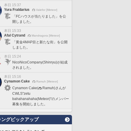
本日 15:37
Yura Fraldarius
Valefor [Meteor]
「FCハウスが当たりました」を公
開しました。
本日 15:33
Afal Cytrand
Mandragora [Meteor]
「黄金4MAP目と新たな街」を公開
しました。
本日 15:24
NicoNicoCompany(Shinryu)が結成
されました。
本日 15:16
Cynamon Cake
Ramuh [Meteor]
Cynamon Cake(
Ramuh)さんが
CWLS"zetu
bahahanahaha(Meteor)"のメンバー
募集を開始しました。
キングピックアップ