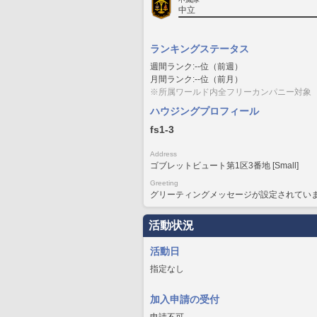
中立
ランキングステータス
週間ランク:--位（前週）
月間ランク:--位（前月）
※所属ワールド内全フリーカンパニー対象
ハウジングプロフィール
fs1-3
Address
ゴブレットビュート第1区3番地 [Small]
Greeting
グリーティングメッセージが設定されてい
活動状況
活動日
指定なし
加入申請の受付