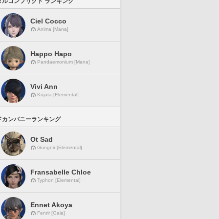
タルコンフリクト ランキング
Ciel Cocco
Anima [Mana]
Happo Hapo
Pandaemonium [Mana]
Vivi Ann
Kujata [Elemental]
ドカンパニーランキング
Ot Sad
Gungnir [Elemental]
Fransabelle Chloe
Typhon [Elemental]
Ennet Akoya
Fenrir [Gaia]