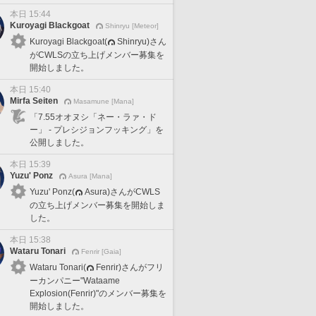
本日 15:44
Kuroyagi Blackgoat
Shinryu [Meteor]
Kuroyagi Blackgoat(
Shinryu)さん
がCWLSの立ち上げメンバー募集を
開始しました。
本日 15:40
Mirfa Seiten
Masamune [Mana]
「7.55オオヌシ「ネー・ラァ・ド
ー」 - プレシジョンフッキング」を
公開しました。
本日 15:39
Yuzu' Ponz
Asura [Mana]
Yuzu' Ponz(
Asura)さんがCWLS
の立ち上げメンバー募集を開始しま
した。
本日 15:38
Wataru Tonari
Fenrir [Gaia]
Wataru Tonari(
Fenrir)さんがフリ
ーカンパニー"Wataame
Explosion(Fenrir)"のメンバー募集を
開始しました。