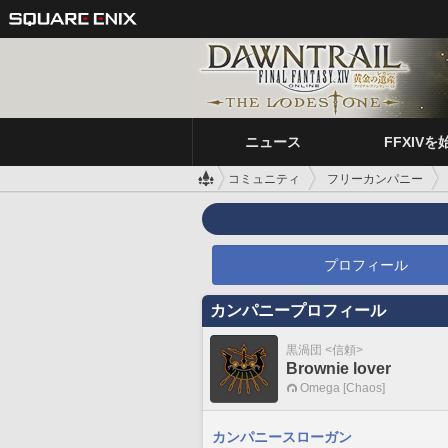
ニュース
FFXIVを
コミュニティ
フリーカンパニー
プロフィール
カンパニープロフィール
黒渦団 <信頼>
Brownie lover
Omega [Chaos]
カンパニースローガン