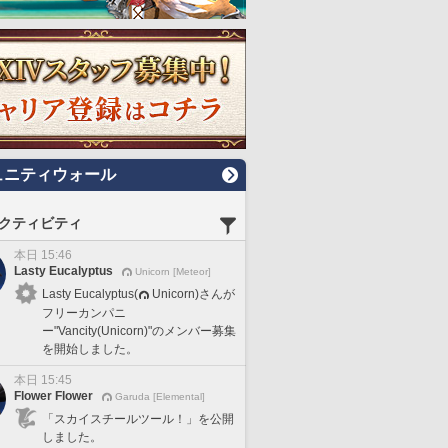
ュニティウォール
クティビティ
本日 15:46
Lasty Eucalyptus
Unicorn [Meteor]
Lasty Eucalyptus(
Unicorn)さんが
フリーカンパニ
ー"Vancity(Unicorn)"のメンバー募集
を開始しました。
本日 15:45
Flower Flower
Garuda [Elemental]
「スカイスチールツール！」を公開
しました。