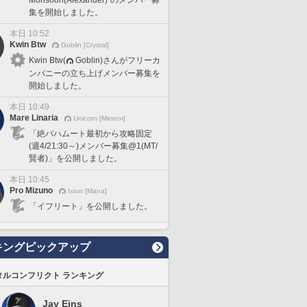
集を開始しました。
本日 10:52
Kwin Btw
Goblin [Crystal]
Kwin Btw(
Goblin)さんがフリーカ
ンパニーの立ち上げメンバー募集を
開始しました。
本日 10:49
Mare Linaria
Unicorn [Meteor]
「絶バハムート最初から攻略固定
(週4/21:30～)メンバー募集@1(MT/
賢者)」を公開しました。
本日 10:45
Pro Mizuno
Ixion [Mana]
「イフリート」を公開しました。
キングピックアップ
タルコンフリクト ランキング
Jay Eins