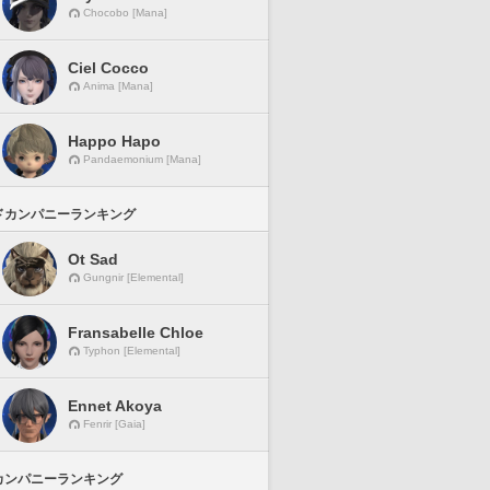
Chocobo [Mana]
Ciel Cocco
Anima [Mana]
Happo Hapo
Pandaemonium [Mana]
ドカンパニーランキング
Ot Sad
Gungnir [Elemental]
Fransabelle Chloe
Typhon [Elemental]
Ennet Akoya
Fenrir [Gaia]
カンパニーランキング