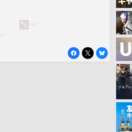
DPS
RER