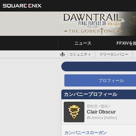
ニュース
FFXIVを
コミュニティ
フリーカンパニー
プロフィール
カンパニープロフィール
双蛇党 <盟友>
Clair Obscur
Jenova [Aether]
カンパニースローガン