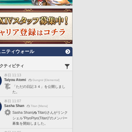
ュニティウォール
クティビティ
本日 11:13
Taiyou Atomi
Gungnir [Elemental]
「ただの日記３４」を公開しまし
た。
本日 11:07
Sasha Shan
Titan [Mana]
Sasha Shan(
Titan)さんがリンク
シェル"PiyoPiyo(Titan)"のメンバー
募集を開始しました。