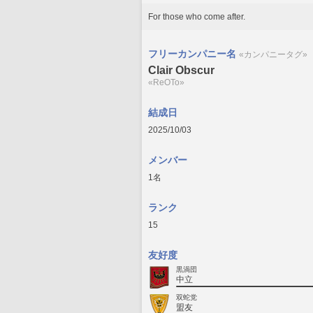
For those who come after.
フリーカンパニー名
«カンパニータグ»
Clair Obscur
«ReOTo»
結成日
2025/10/03
メンバー
1名
ランク
15
友好度
黒渦団
中立
双蛇党
盟友