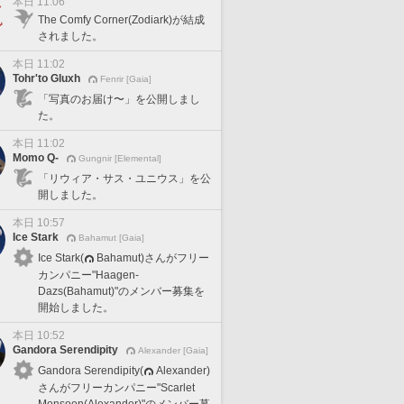
本日 11:06
The Comfy Corner(Zodiark)が結成
されました。
本日 11:02
Tohr'to Gluxh
Fenrir [Gaia]
「写真のお届け〜」を公開しまし
た。
本日 11:02
Momo Q-
Gungnir [Elemental]
「リウィア・サス・ユニウス」を公
開しました。
本日 10:57
Ice Stark
Bahamut [Gaia]
Ice Stark(
Bahamut)さんがフリー
カンパニー"Haagen-
Dazs(Bahamut)"のメンバー募集を
開始しました。
本日 10:52
Gandora Serendipity
Alexander [Gaia]
Gandora Serendipity(
Alexander)
さんがフリーカンパニー"Scarlet
Monsoon(Alexander)"のメンバー募