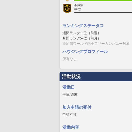
不滅隊
中立
ランキングステータス
週間ランク:--位（前週）
月間ランク:--位（前月）
※所属ワールド内全フリーカンパニー対象
ハウジングプロフィール
所有なし
活動状況
活動日
平日/週末
加入申請の受付
申請不可
活動内容