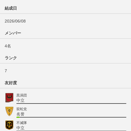
結成日
2026/06/08
メンバー
4名
ランク
7
友好度
黒渦団
中立
双蛇党
名誉
不滅隊
中立