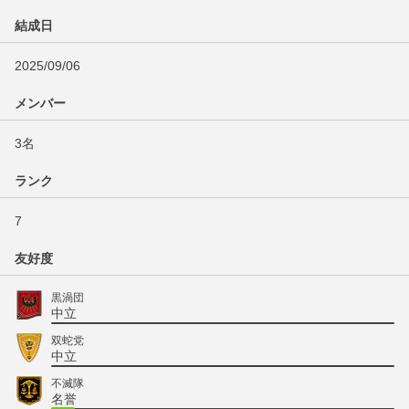
結成日
2025/09/06
メンバー
3名
ランク
7
友好度
黒渦団
中立
双蛇党
中立
不滅隊
名誉