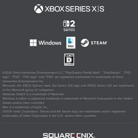
©2026 Sony Interactive Entertainment LLC."PlayStation Family Mark", "PlayStation", "PS5
logo", "PS5", "PS4 logo" and "PS4" are registered trademarks or trademarks of Sony
Interactive Entertainment Inc.
Microsoft, the XBOX Sphere mark, the Series X|S logo and XBOX Series X|S are trademarks
of the Microsoft group of companies.
Nintendo Switch is a trademark of Nintendo.
Windows is either a registered trademark or trademark of Microsoft Corporation in the United
States and/or other countries.
Mac is a trademark of Apple Inc.
©2026 Valve Corporation. Steam and the Steam logo are trademarks and/or registered
trademarks of Valve Corporation in the U.S. and/or other countries.