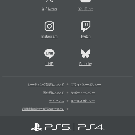
/
X
News
YouTube
Instagram
Twitch
LINE
Bluesky
レーティング制度について
プライバシーポリシー
著作権について
サポートセンター
ライセンス
ルール＆ポリシー
利用者情報の外部送信について