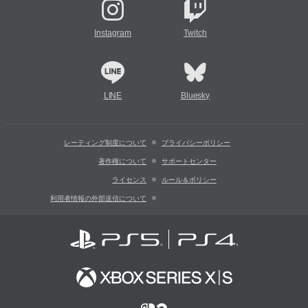
Instagram
Twitch
LINE
Bluesky
レーティング制度について
プライバシーポリシー
著作権について
サポートセンター
ライセンス
ルール＆ポリシー
利用者情報の外部送信について