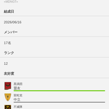
«MDNGT»
結成日
2026/06/16
メンバー
17名
ランク
12
友好度
黒渦団
盟友
双蛇党
中立
不滅隊