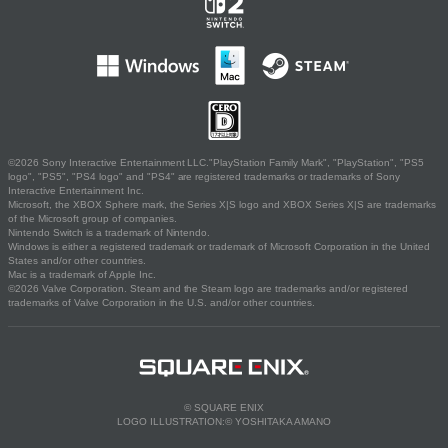
©2026 Sony Interactive Entertainment LLC."PlayStation Family Mark", "PlayStation", "PS5
logo", "PS5", "PS4 logo" and "PS4" are registered trademarks or trademarks of Sony
Interactive Entertainment Inc.
Microsoft, the XBOX Sphere mark, the Series X|S logo and XBOX Series X|S are trademarks
of the Microsoft group of companies.
Nintendo Switch is a trademark of Nintendo.
Windows is either a registered trademark or trademark of Microsoft Corporation in the United
States and/or other countries.
Mac is a trademark of Apple Inc.
©2026 Valve Corporation. Steam and the Steam logo are trademarks and/or registered
trademarks of Valve Corporation in the U.S. and/or other countries.
© SQUARE ENIX
LOGO ILLUSTRATION:© YOSHITAKA AMANO