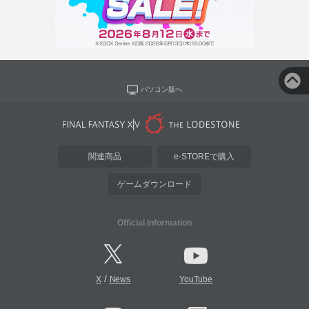
パソコン版へ
関連商品
e-STOREで購入
ゲームダウンロード
Official Information
/
X
News
YouTube