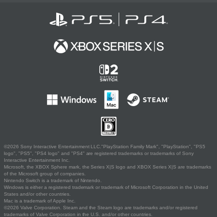
©2026 Sony Interactive Entertainment LLC."PlayStation Family Mark", "PlayStation", "PS5
logo", "PS5", "PS4 logo" and "PS4" are registered trademarks or trademarks of Sony
Interactive Entertainment Inc.
Microsoft, the XBOX Sphere mark, the Series X|S logo and XBOX Series X|S are trademarks
of the Microsoft group of companies.
Nintendo Switch is a trademark of Nintendo.
Windows is either a registered trademark or trademark of Microsoft Corporation in the United
States and/or other countries.
Mac is a trademark of Apple Inc.
©2026 Valve Corporation. Steam and the Steam logo are trademarks and/or registered
trademarks of Valve Corporation in the U.S. and/or other countries.