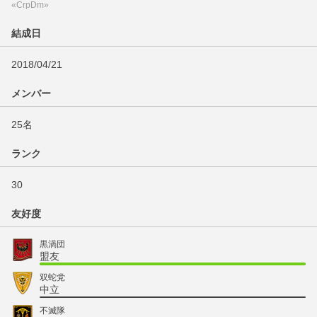
«CrpDm»
結成日
2018/04/21
メンバー
25名
ランク
30
友好度
黒渦団
盟友
双蛇党
中立
不滅隊