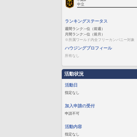
中立
ランキングステータス
週間ランク:--位（前週）
月間ランク:--位（前月）
※所属ワールド内全フリーカンパニー対象
ハウジングプロフィール
所有なし
活動状況
活動日
指定なし
加入申請の受付
申請不可
活動内容
指定なし