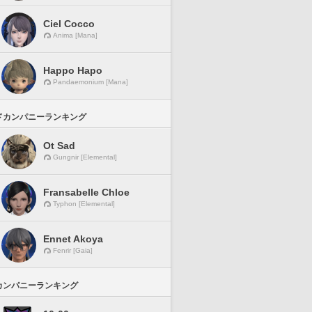
Ciel Cocco
Anima [Mana]
Happo Hapo
Pandaemonium [Mana]
ドカンパニーランキング
Ot Sad
Gungnir [Elemental]
Fransabelle Chloe
Typhon [Elemental]
Ennet Akoya
Fenrir [Gaia]
カンパニーランキング