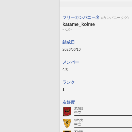
フリーカンパニー名
«カンパニータグ»
katame_koime
«K.K»
結成日
2026/06/10
メンバー
4名
ランク
1
友好度
黒渦団
中立
双蛇党
中立
不滅隊