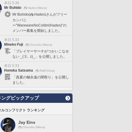
本日 5:36
Mr Buhido
Hades [Mana]
Mr Buhido(
Hades)さんがフリー
カンパニ
ー"WarewareNoColibri(Hades)"の
メンバー募集を開始しました。
本日 5:33
Mineko Fuji
Chocobo [Mana]
「プレイヤーサーチがつかいこなせ
ない _(:3」z)_」を公開しました。
本日 5:33
Honoka Satsuma
Ridill [Gaia]
「真夏の極永遠の闇祭り」を公開し
ました。
キングピックアップ
タルコンフリクト ランキング
Jay Eins
Chocobo [Mana]