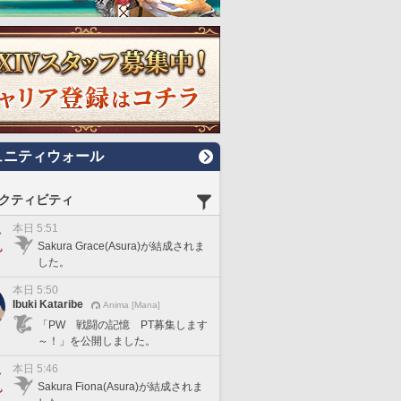
ュニティウォール
クティビティ
本日 5:51
Sakura Grace(Asura)が結成されま
した。
本日 5:50
Ibuki Kataribe
Anima [Mana]
「PW 戦闘の記憶 PT募集します
～！」を公開しました。
本日 5:46
Sakura Fiona(Asura)が結成されま