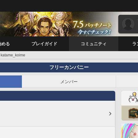
始める
プレイガイド
コミュニティ
ラ
katame_koime
フリーカンパニー
メンバー