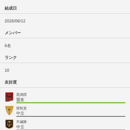
結成日
2026/06/12
メンバー
6名
ランク
10
友好度
黒渦団
盟友
双蛇党
中立
不滅隊
中立