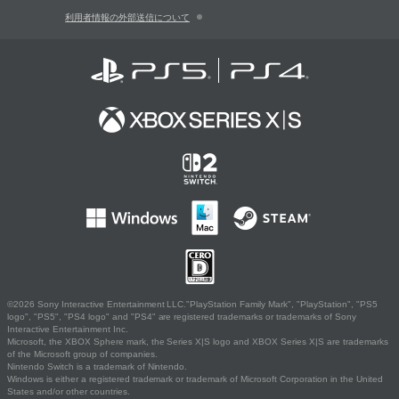
利用者情報の外部送信について
©2026 Sony Interactive Entertainment LLC."PlayStation Family Mark", "PlayStation", "PS5
logo", "PS5", "PS4 logo" and "PS4" are registered trademarks or trademarks of Sony
Interactive Entertainment Inc.
Microsoft, the XBOX Sphere mark, the Series X|S logo and XBOX Series X|S are trademarks
of the Microsoft group of companies.
Nintendo Switch is a trademark of Nintendo.
Windows is either a registered trademark or trademark of Microsoft Corporation in the United
States and/or other countries.