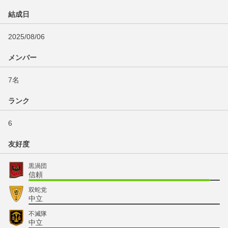
結成日
2025/08/06
メンバー
7名
ランク
6
友好度
黒渦団
信頼
双蛇党
中立
不滅隊
中立