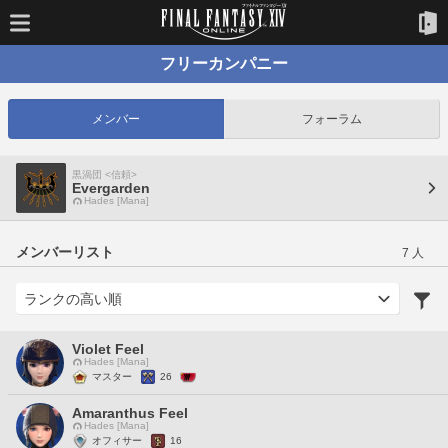
フリーカンパニー
メンバー
フォーラム
黒渦団 <信頼>
Evergarden
Hades [Mana]
メンバーリスト
7 人
Violet Feel
Hades [Mana]
マスター
26
Amaranthus Feel
Hades [Mana]
オフィサー
16