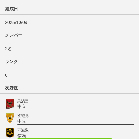
結成日
2025/10/09
メンバー
2名
ランク
6
友好度
黒渦団
中立
双蛇党
中立
不滅隊
信頼