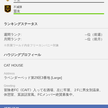
不滅隊
盟友
ランキングステータス
週間ランク:
--位（前週）
月間ランク:
--位（前月）
※所属ワールド内全フリーカンパニー対象
ハウジングプロフィール
CAT HOUSE
Address
ラベンダーベッド第29区3番地 [Large]
Greeting
冒険者FC《CAIT》入って右酒場、左に牢屋、２Fに男女別温泉、
休憩室、某談話室風。FCメンバー絶賛募集中。