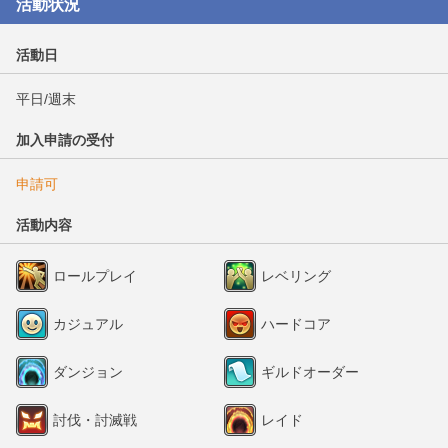
活動状況
活動日
平日/週末
加入申請の受付
申請可
活動内容
ロールプレイ
レベリング
カジュアル
ハードコア
ダンジョン
ギルドオーダー
討伐・討滅戦
レイド