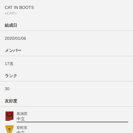
CAT IN BOOTS
«CAIT»
結成日
2020/01/06
メンバー
17名
ランク
30
友好度
黒渦団
中立
双蛇党
中立