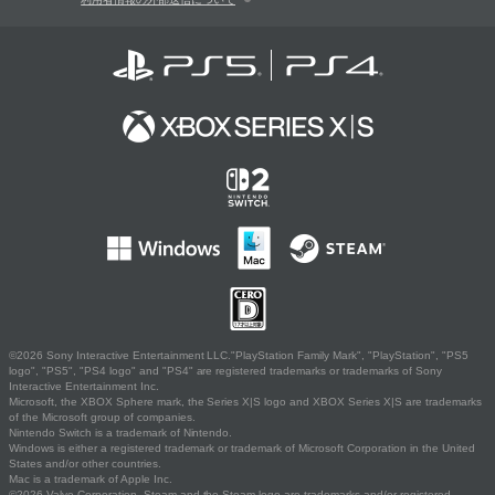
©2026 Sony Interactive Entertainment LLC."PlayStation Family Mark", "PlayStation", "PS5
logo", "PS5", "PS4 logo" and "PS4" are registered trademarks or trademarks of Sony
Interactive Entertainment Inc.
Microsoft, the XBOX Sphere mark, the Series X|S logo and XBOX Series X|S are trademarks
of the Microsoft group of companies.
Nintendo Switch is a trademark of Nintendo.
Windows is either a registered trademark or trademark of Microsoft Corporation in the United
States and/or other countries.
Mac is a trademark of Apple Inc.
©2026 Valve Corporation. Steam and the Steam logo are trademarks and/or registered