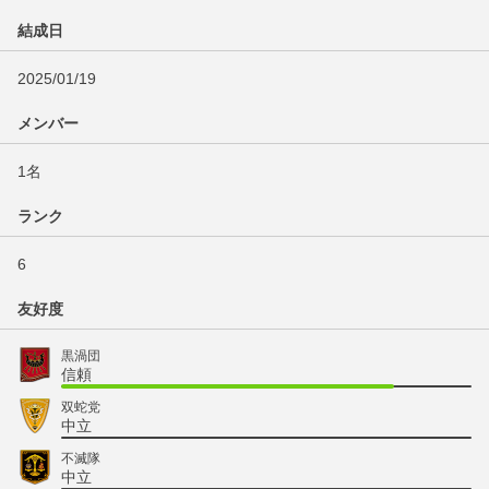
結成日
2025/01/19
メンバー
1名
ランク
6
友好度
黒渦団
信頼
双蛇党
中立
不滅隊
中立