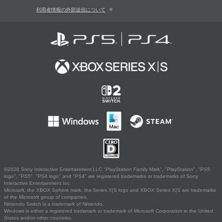
利用者情報の外部送信について
©2026 Sony Interactive Entertainment LLC."PlayStation Family Mark", "PlayStation", "PS5
logo", "PS5", "PS4 logo" and "PS4" are registered trademarks or trademarks of Sony
Interactive Entertainment Inc.
Microsoft, the XBOX Sphere mark, the Series X|S logo and XBOX Series X|S are trademarks
of the Microsoft group of companies.
Nintendo Switch is a trademark of Nintendo.
Windows is either a registered trademark or trademark of Microsoft Corporation in the United
States and/or other countries.