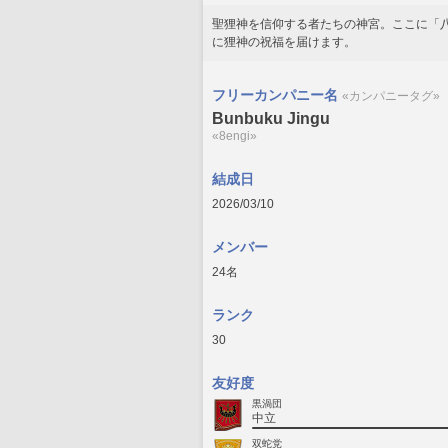
聖狸神を信仰する者たちの神宮。ここに「
に狸神の祝福を届けます。
フリーカンパニー名
«カンパニータグ»
Bunbuku Jingu
«8engi»
結成日
2026/03/10
メンバー
24名
ランク
30
友好度
黒渦団
中立
双蛇党