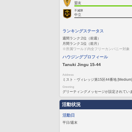
盟友
不滅隊
中立
ランキングステータス
週間ランク:2位（前週）
月間ランク:1位（前月）
※所属ワールド内全フリーカンパニー対象
ハウジングプロフィール
Tanuki Jingu 15-44
Address
ミスト・ヴィレッジ第15区44番地 [Medium
Greeting
グリーティングメッセージが設定されてい
活動状況
活動日
平日/週末