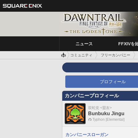
ニュース
FFXIVを
コミュニティ
フリーカンパニー
プロフィール
カンパニープロフィール
双蛇党 <盟友>
Bunbuku Jingu
Typhon [Elemental]
カンパニースローガン