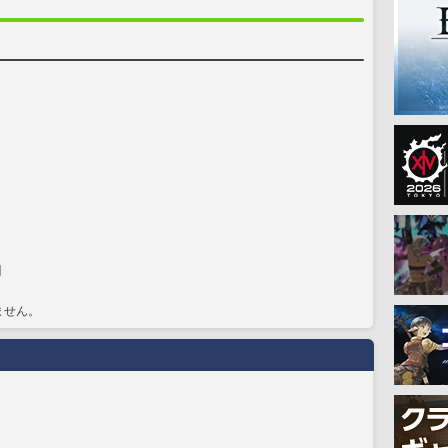
]
ません。