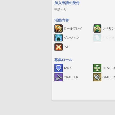
加入申請の受付
申請不可
活動内容
ロールプレイ
レベリン
ダンジョン
ギルドオ
PvP
募集ロール
TANK
HEALER
CRAFTER
GATHE