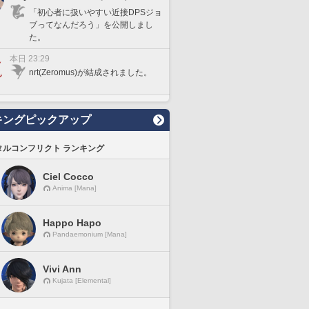
「初心者に扱いやすい近接DPSジョ
ブってなんだろう」を公開しまし
た。
本日 23:29
nrt(Zeromus)が結成されました。
キングピックアップ
タルコンフリクト ランキング
Ciel Cocco
Anima [Mana]
Happo Hapo
Pandaemonium [Mana]
Vivi Ann
Kujata [Elemental]