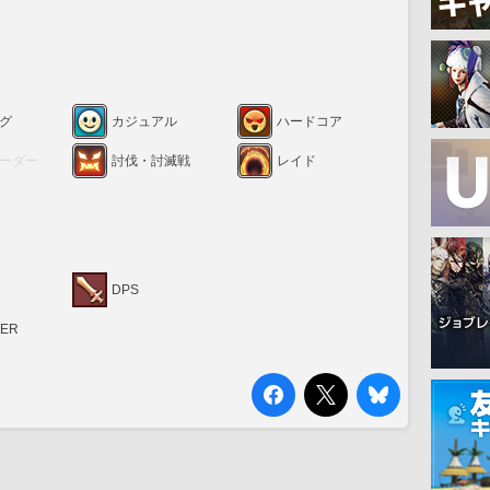
グ
カジュアル
ハードコア
ーダー
討伐・討滅戦
レイド
DPS
RER