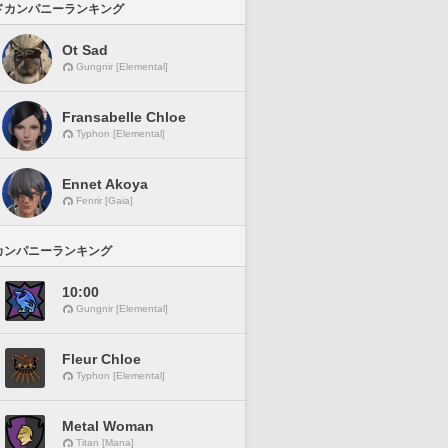
ドカンパニーランキング
Ot Sad
Gungnir [Elemental]
Fransabelle Chloe
Typhon [Elemental]
Ennet Akoya
Fenrir [Gaia]
カンパニーランキング
10:00
Gungnir [Elemental]
Fleur Chloe
Typhon [Elemental]
Metal Woman
Titan [Mana]