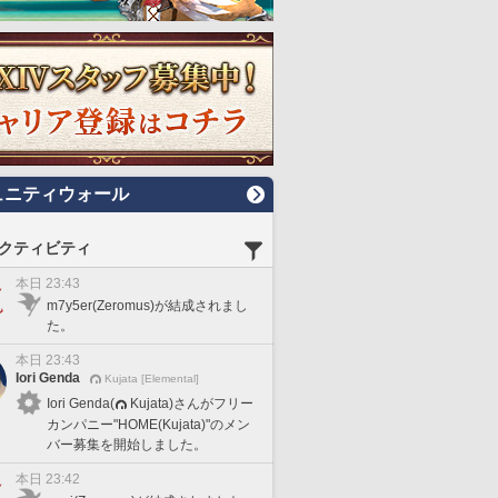
ュニティウォール
クティビティ
本日 23:43
m7y5er(Zeromus)が結成されまし
た。
本日 23:43
Iori Genda
Kujata [Elemental]
Iori Genda(
Kujata)さんがフリー
カンパニー"HOME(Kujata)"のメン
バー募集を開始しました。
本日 23:42