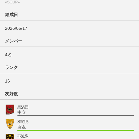
«SOUP»
結成日
2026/05/17
メンバー
4名
ランク
16
友好度
黒渦団
中立
双蛇党
盟友
不滅隊