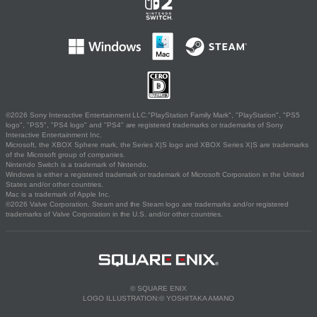
©2026 Sony Interactive Entertainment LLC."PlayStation Family Mark", "PlayStation", "PS5
logo", "PS5", "PS4 logo" and "PS4" are registered trademarks or trademarks of Sony
Interactive Entertainment Inc.
Microsoft, the XBOX Sphere mark, the Series X|S logo and XBOX Series X|S are trademarks
of the Microsoft group of companies.
Nintendo Switch is a trademark of Nintendo.
Windows is either a registered trademark or trademark of Microsoft Corporation in the United
States and/or other countries.
Mac is a trademark of Apple Inc.
©2026 Valve Corporation. Steam and the Steam logo are trademarks and/or registered
trademarks of Valve Corporation in the U.S. and/or other countries.
© SQUARE ENIX
LOGO ILLUSTRATION:© YOSHITAKA AMANO