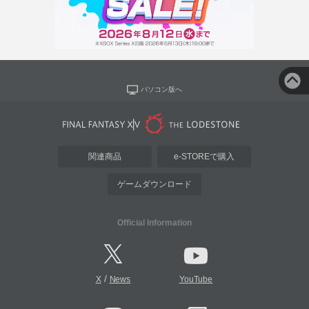
パソコン版へ
関連商品
e-STOREで購入
ゲームダウンロード
Official Information
/
X
News
YouTube