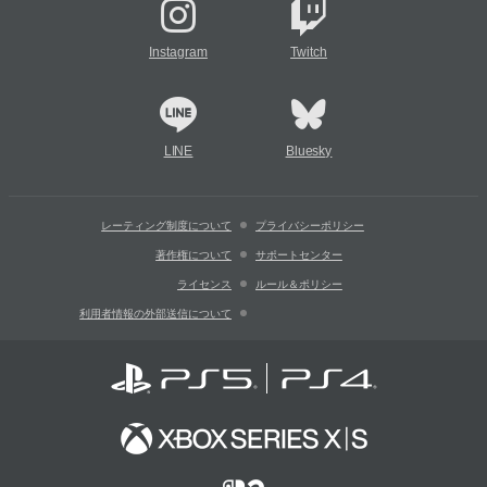
Instagram
Twitch
LINE
Bluesky
レーティング制度について
プライバシーポリシー
著作権について
サポートセンター
ライセンス
ルール＆ポリシー
利用者情報の外部送信について