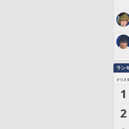
ラン
クリス
1
2