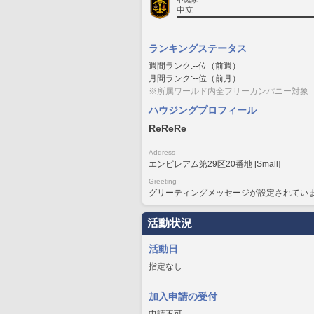
中立
ランキングステータス
週間ランク:--位（前週）
月間ランク:--位（前月）
※所属ワールド内全フリーカンパニー対象
ハウジングプロフィール
ReReRe
Address
エンピレアム第29区20番地 [Small]
Greeting
グリーティングメッセージが設定されてい
活動状況
活動日
指定なし
加入申請の受付