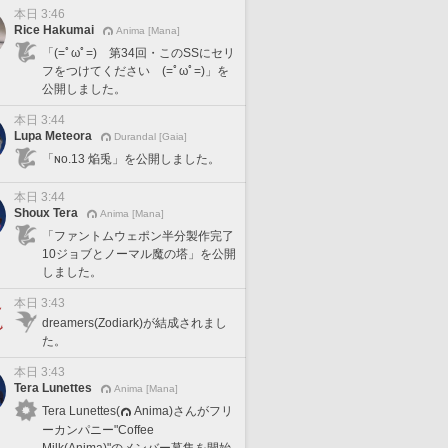
本日 3:46
Rice Hakumai
Anima [Mana]
「(=ﾟωﾟ=) 第34回・このSSにセリ
フをつけてください (=ﾟωﾟ=)」を
公開しました。
本日 3:44
Lupa Meteora
Durandal [Gaia]
「ɴᴏ.13 焔兎」を公開しました。
本日 3:44
Shoux Tera
Anima [Mana]
「ファントムウェポン半分製作完了
10ジョブとノーマル魔の塔」を公開
しました。
本日 3:43
dreamers(Zodiark)が結成されまし
た。
本日 3:43
Tera Lunettes
Anima [Mana]
Tera Lunettes(
Anima)さんがフリ
ーカンパニー"Coffee
Milk(Anima)"のメンバー募集を開始