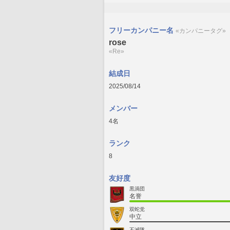
フリーカンパニー名
«カンパニータグ»
rose
«Re»
結成日
2025/08/14
メンバー
4名
ランク
8
友好度
黒渦団
名誉
双蛇党
中立
不滅隊