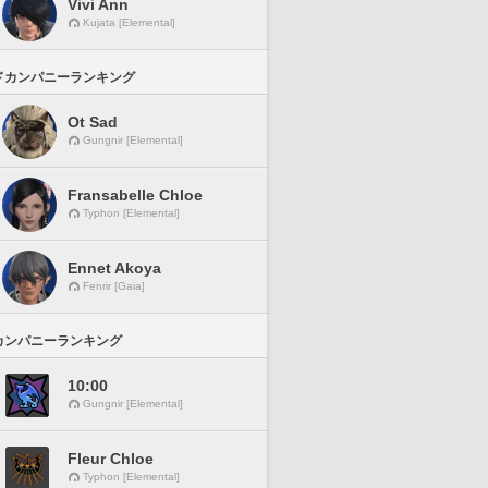
Vivi Ann
Kujata [Elemental]
ドカンパニーランキング
Ot Sad
Gungnir [Elemental]
Fransabelle Chloe
Typhon [Elemental]
Ennet Akoya
Fenrir [Gaia]
カンパニーランキング
10:00
Gungnir [Elemental]
Fleur Chloe
Typhon [Elemental]