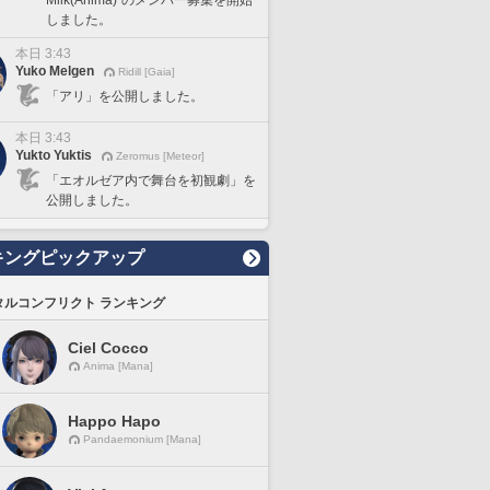
しました。
本日 3:43
Yuko Melgen
Ridill [Gaia]
「アリ」を公開しました。
本日 3:43
Yukto Yuktis
Zeromus [Meteor]
「エオルゼア内で舞台を初観劇」を
公開しました。
キングピックアップ
タルコンフリクト ランキング
Ciel Cocco
Anima [Mana]
Happo Hapo
Pandaemonium [Mana]