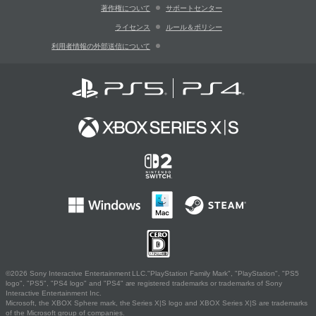
著作権について
サポートセンター
ライセンス
ルール＆ポリシー
利用者情報の外部送信について
©2026 Sony Interactive Entertainment LLC."PlayStation Family Mark", "PlayStation", "PS5
logo", "PS5", "PS4 logo" and "PS4" are registered trademarks or trademarks of Sony
Interactive Entertainment Inc.
Microsoft, the XBOX Sphere mark, the Series X|S logo and XBOX Series X|S are trademarks
of the Microsoft group of companies.