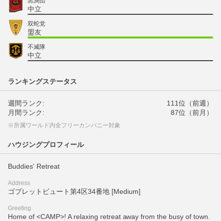
黒渦団
中立
双蛇党
盟友
不滅隊
中立
ランキングステータス
週間ランク:
111位（前週）
月間ランク:
87位（前月）
※所属ワールド内全フリーカンパニー対象
ハウジングプロフィール
Buddies' Retreat
Address
ゴブレットビュート第4区34番地 [Medium]
Greeting
Home of <CAMP>! A relaxing retreat away from the busy of town.