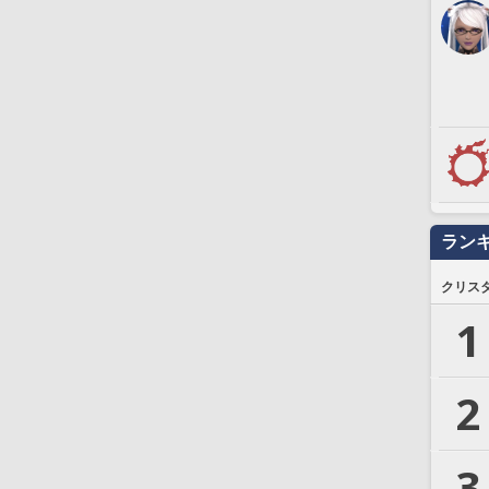
ラン
クリス
1
2
3