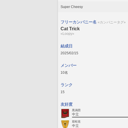
Super Cheesy
フリーカンパニー名
«カンパニータグ»
Cat Trick
«Loopy»
結成日
2025/02/15
メンバー
10名
ランク
15
友好度
黒渦団
中立
双蛇党
中立