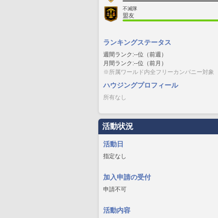
不滅隊
盟友
ランキングステータス
週間ランク:--位（前週）
月間ランク:--位（前月）
※所属ワールド内全フリーカンパニー対象
ハウジングプロフィール
所有なし
活動状況
活動日
指定なし
加入申請の受付
申請不可
活動内容