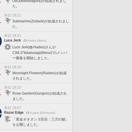
OvO(Mandragora)が結成されまし
た。
本日 19:21
Submarine(Zodiark)が結成されまし
た。
本日 19:21
Luce Jerk
Hades [Mana]
Luce Jerk(
Hades)さんが
CWLS"tokaiusagi(Mana)"のメンバ
ー募集を開始しました。
本日 19:20
Moonlight Flowers(Raiden)が結成
されました。
本日 19:15
Rose Garden(Gungnir)が結成され
ました。
本日 19:07
Razor Edge
Kujata [Elemental]
「黄金オオヌシ３匹目：三刃の鯱」
を公開しました。