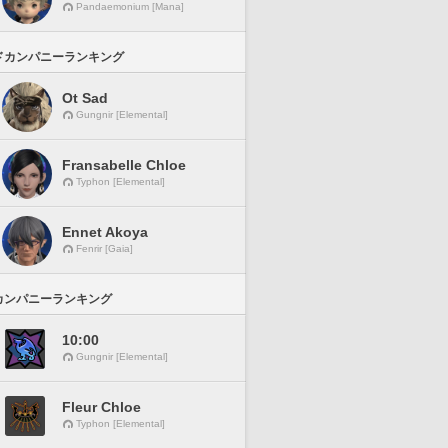
Pandaemonium [Mana]
ドカンパニーランキング
Ot Sad
Gungnir [Elemental]
Fransabelle Chloe
Typhon [Elemental]
Ennet Akoya
Fenrir [Gaia]
カンパニーランキング
10:00
Gungnir [Elemental]
Fleur Chloe
Typhon [Elemental]