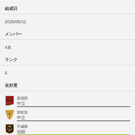
結成日
2026/05/11
メンバー
4名
ランク
6
友好度
黒渦団
中立
双蛇党
中立
不滅隊
信頼