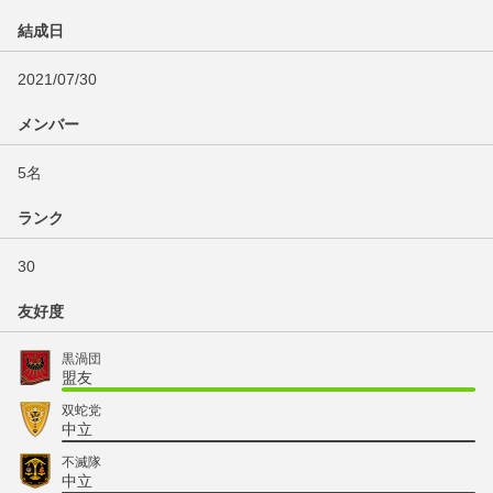
結成日
2021/07/30
メンバー
5名
ランク
30
友好度
黒渦団
盟友
双蛇党
中立
不滅隊
中立