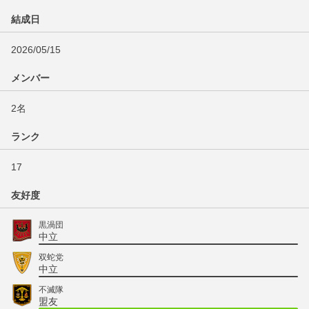
結成日
2026/05/15
メンバー
2名
ランク
17
友好度
黒渦団
中立
双蛇党
中立
不滅隊
盟友