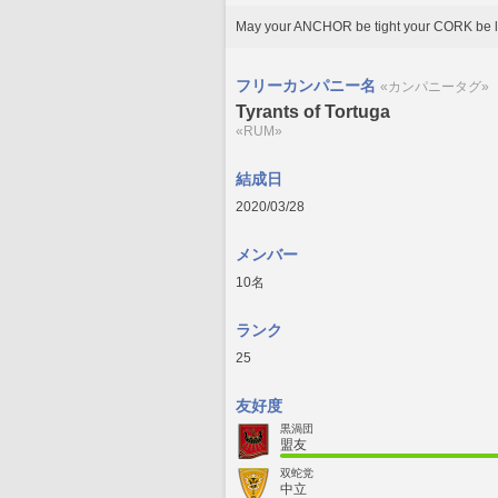
May your ANCHOR be tight your CORK be 
フリーカンパニー名
«カンパニータグ»
Tyrants of Tortuga
«RUM»
結成日
2020/03/28
メンバー
10名
ランク
25
友好度
黒渦団
盟友
双蛇党
中立