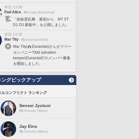
本日 13:38
Pad Alice
Kujata [Elemental]
「絶妖星乱舞 最初から MT ST
D1 D3 募集中」を公開しました。
本日 13:38
Mar Tity
Durandal [Gaia]
Mar Tity(
Durandal)さんがフリー
カンパニー"Odd salvation
keeper(Durandal)"のメンバー募集
を開始しました。
キングピックアップ
タルコンフリクト ランキング
Sensei Jyutusi
Chocobo [Mana]
Jay Eins
Chocobo [Mana]