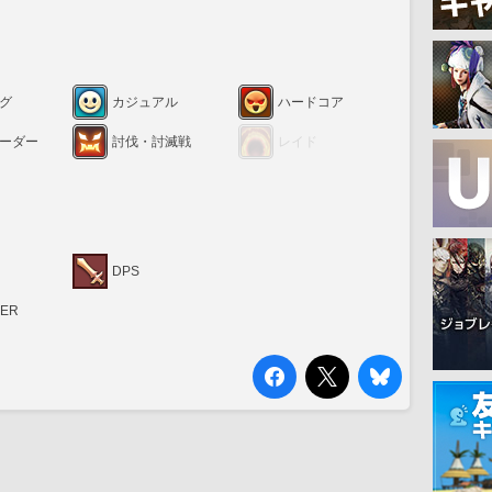
グ
カジュアル
ハードコア
ーダー
討伐・討滅戦
レイド
DPS
RER