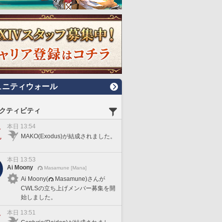
ュニティウォール
クティビティ
本日 13:54
MAKO(Exodus)が結成されました。
本日 13:53
Ai Moony
Masamune [Mana]
Ai Moony(
Masamune)さんが
CWLSの立ち上げメンバー募集を開
始しました。
本日 13:51