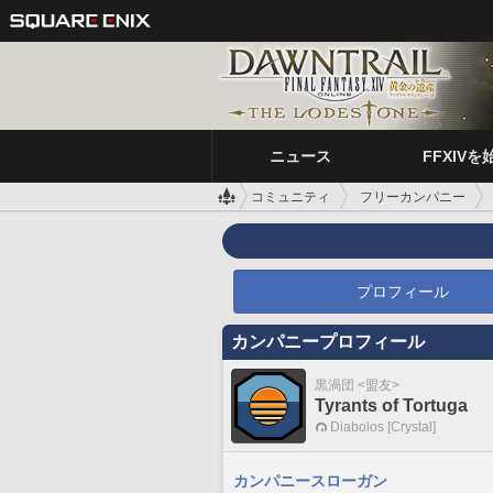
ニュース
FFXIVを
コミュニティ
フリーカンパニー
プロフィール
カンパニープロフィール
黒渦団 <盟友>
Tyrants of Tortuga
Diabolos [Crystal]
カンパニースローガン