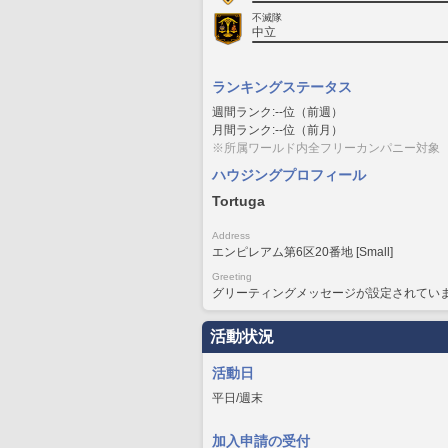
不滅隊
中立
ランキングステータス
週間ランク:--位（前週）
月間ランク:--位（前月）
※所属ワールド内全フリーカンパニー対象
ハウジングプロフィール
Tortuga
Address
エンピレアム第6区20番地 [Small]
Greeting
グリーティングメッセージが設定されてい
活動状況
活動日
平日/週末
加入申請の受付