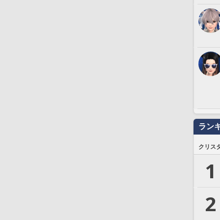
ラン
クリス
1
2