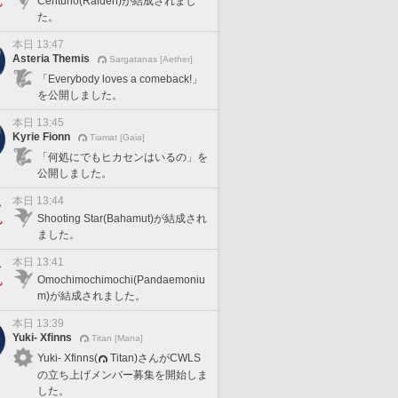
Centurio(Raiden)が結成されまし
た。
本日 13:47
Asteria Themis
Sargatanas [Aether]
「Everybody loves a comeback!」
を公開しました。
本日 13:45
Kyrie Fionn
Tiamat [Gaia]
「何処にでもヒカセンはいるの」を
公開しました。
本日 13:44
Shooting Star(Bahamut)が結成され
ました。
本日 13:41
Omochimochimochi(Pandaemoniu
m)が結成されました。
本日 13:39
Yuki- Xfinns
Titan [Mana]
Yuki- Xfinns(
Titan)さんがCWLS
の立ち上げメンバー募集を開始しま
した。