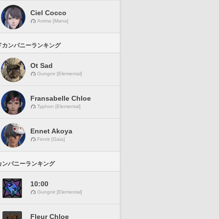
Ciel Cocco
Anima [Mana]
ドカンパニーランキング
Ot Sad
Gungnir [Elemental]
Fransabelle Chloe
Typhon [Elemental]
Ennet Akoya
Fenrir [Gaia]
カンパニーランキング
10:00
Gungnir [Elemental]
Fleur Chloe