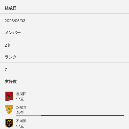
結成日
2026/06/03
メンバー
2名
ランク
7
友好度
黒渦団
中立
双蛇党
名誉
不滅隊
中立