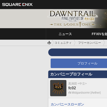
ニュース
FFXIVを
コミュニティ
フリーカンパニー
プロフィール
カンパニープロフィール
黒渦団 <中立>
fc02
Midgardsormr [Aether]
カンパニースローガン