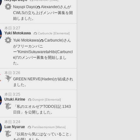
Nayupi Dayo(
Alexander)さんが
CWLSの立ち上げメンバー募集を開
始しました。
本日 3:27
Yuki Motokawa
Carbuncle [Elemental]
Yuki Motokawa(
Carbuncle)さん
がフリーカンパニ
ー"KiminiSukuwaretaHibi(Carbuncl
e)"のメンバー募集を開始しまし
た。
本日 3:26
GREEN NERVE(Hades)が結成され
ました。
本日 3:25
Utuki Airine
Gungnir [Elemental]
「私のエオルゼアTODO日記 1343
日目」を公開しました。
本日 3:24
Lue Nyarue
Pandaemonium [Mana]
「以前から気にはなっていること」
を公開しました。