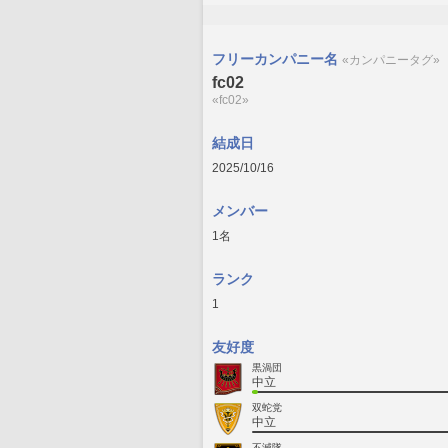
フリーカンパニー名
«カンパニータグ»
fc02
«fc02»
結成日
2025/10/16
メンバー
1名
ランク
1
友好度
黒渦団
中立
双蛇党
中立
不滅隊