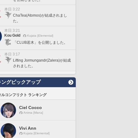
本日 3:22
ChaTea(Atomos)が結成されまし
た。
本日 3:21
Kou Gold
Kujata [Elemental]
「CLUB若木」を公開しました。
本日 3:17
Lifting Jormungandr(Zalera)が結成
されました。
キングピックアップ
タルコンフリクト ランキング
Ciel Cocco
Anima [Mana]
Vivi Ann
Kujata [Elemental]