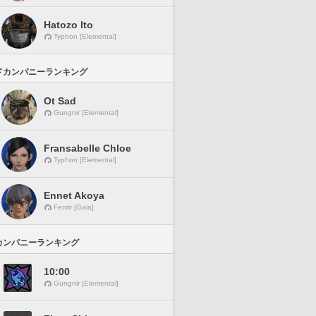
Hatozo Ito
Typhon [Elemental]
ドカンパニーランキング
Ot Sad
Gungnir [Elemental]
Fransabelle Chloe
Typhon [Elemental]
Ennet Akoya
Fenrir [Gaia]
カンパニーランキング
10:00
Gungnir [Elemental]