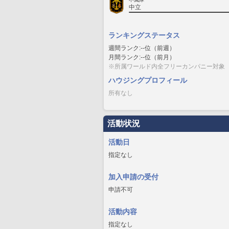
中立
ランキングステータス
週間ランク:--位（前週）
月間ランク:--位（前月）
※所属ワールド内全フリーカンパニー対象
ハウジングプロフィール
所有なし
活動状況
活動日
指定なし
加入申請の受付
申請不可
活動内容
指定なし