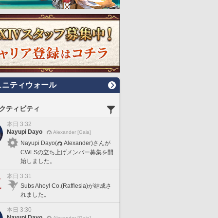
ュニティウォール
クティビティ
本日 3:32
Nayupi Dayo
Alexander [Gaia]
Nayupi Dayo(
Alexander)さんが
CWLSの立ち上げメンバー募集を開
始しました。
本日 3:31
Subs Ahoy! Co.(Rafflesia)が結成さ
れました。
本日 3:30
Nayupi Dayo
Alexander [Gaia]