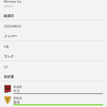
Menace Inc
«Buns»
結成日
2025/08/10
メンバー
4名
ランク
12
友好度
黒渦団
中立
双蛇党
盟友