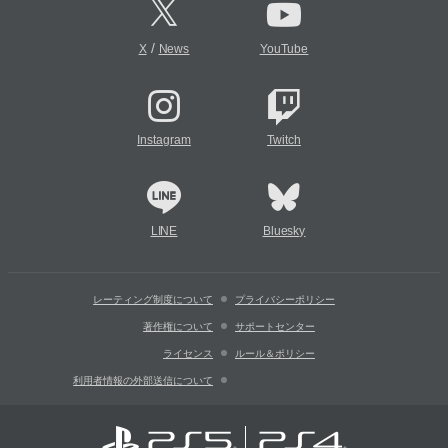
/
X
News
YouTube
Instagram
Twitch
LINE
Bluesky
レーティング制度について
プライバシーポリシー
著作権について
サポートセンター
ライセンス
ルール＆ポリシー
利用者情報の外部送信について