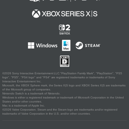
©2026 Sony Interactive Entertainment LLC."PlayStation Family Mark", "PlayStation", "PS5
logo", "PS5", "PS4 logo" and "PS4" are registered trademarks or trademarks of Sony
Interactive Entertainment Inc.
Microsoft, the XBOX Sphere mark, the Series X|S logo and XBOX Series X|S are trademarks
of the Microsoft group of companies.
Nintendo Switch is a trademark of Nintendo.
Windows is either a registered trademark or trademark of Microsoft Corporation in the United
States and/or other countries.
Mac is a trademark of Apple Inc.
©2026 Valve Corporation. Steam and the Steam logo are trademarks and/or registered
trademarks of Valve Corporation in the U.S. and/or other countries.