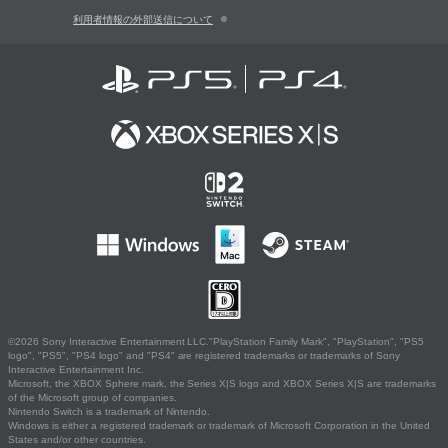
利用者情報の外部送信について
©2026 Sony Interactive Entertainment LLC."PlayStation Family Mark", "PlayStation", "PS5
logo", "PS5", "PS4 logo" and "PS4" are registered trademarks or trademarks of Sony
Interactive Entertainment Inc.
Microsoft, the XBOX Sphere mark, the Series X|S logo and XBOX Series X|S are trademarks
of the Microsoft group of companies.
Nintendo Switch is a trademark of Nintendo.
Windows is either a registered trademark or trademark of Microsoft Corporation in the United
States and/or other countries.