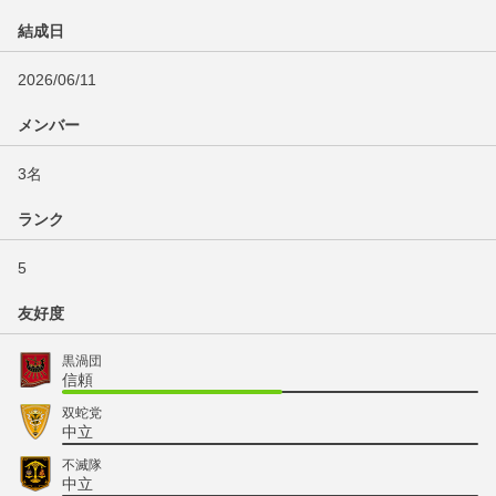
結成日
2026/06/11
メンバー
3名
ランク
5
友好度
黒渦団
信頼
双蛇党
中立
不滅隊
中立