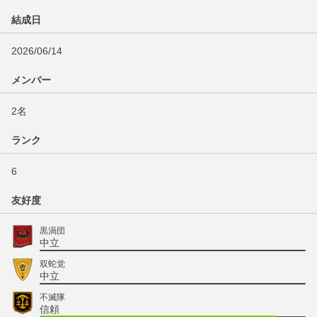
結成日
2026/06/14
メンバー
2名
ランク
6
友好度
黒渦団
中立
双蛇党
中立
不滅隊
信頼