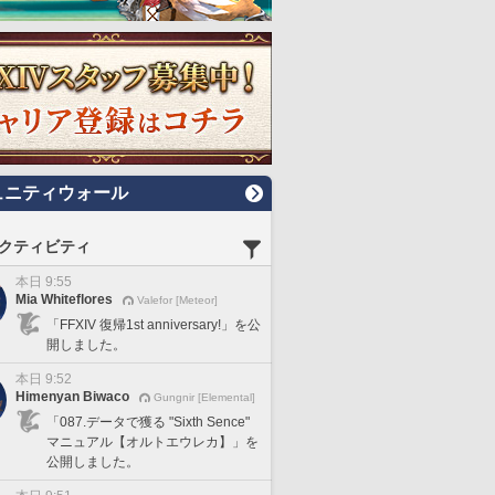
ュニティウォール
クティビティ
本日 9:55
Mia Whiteflores
Valefor [Meteor]
「FFXIV 復帰1st anniversary!」を公
開しました。
本日 9:52
Himenyan Biwaco
Gungnir [Elemental]
「087.データで獲る "Sixth Sence"
マニュアル【オルトエウレカ】」を
公開しました。