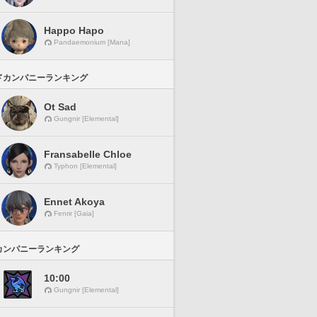
Happo Hapo
Pandaemonium [Mana]
ドカンパニーランキング
Ot Sad
Gungnir [Elemental]
Fransabelle Chloe
Typhon [Elemental]
Ennet Akoya
Fenrir [Gaia]
カンパニーランキング
10:00
Gungnir [Elemental]