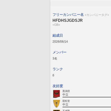
フリーカンパニー名
«カンパニータグ»
HFDHSJGDSJR
«GB»
結成日
2026/06/14
メンバー
3名
ランク
6
友好度
黒渦団
中立
双蛇党
中立
不滅隊