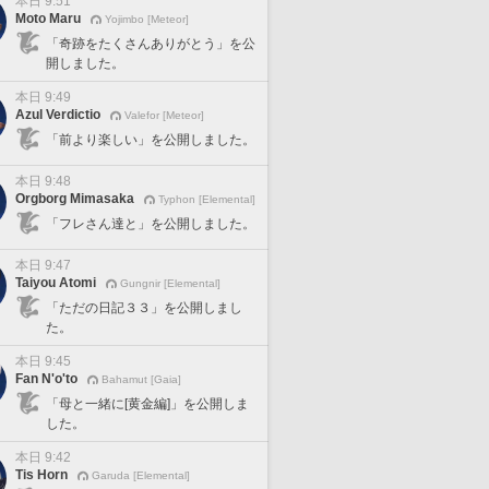
本日 9:51
Moto Maru
Yojimbo [Meteor]
「奇跡をたくさんありがとう」を公
開しました。
本日 9:49
Azul Verdictio
Valefor [Meteor]
「前より楽しい」を公開しました。
本日 9:48
Orgborg Mimasaka
Typhon [Elemental]
「フレさん達と」を公開しました。
本日 9:47
Taiyou Atomi
Gungnir [Elemental]
「ただの日記３３」を公開しまし
た。
本日 9:45
Fan N'o'to
Bahamut [Gaia]
「母と一緒に[黄金編]」を公開しま
した。
本日 9:42
Tis Horn
Garuda [Elemental]