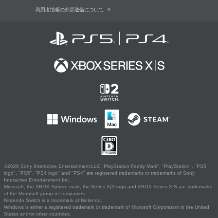
利用者情報の外部送信について
©2026 Sony Interactive Entertainment LLC."PlayStation Family Mark", "PlayStation", "PS5
logo", "PS5", "PS4 logo" and "PS4" are registered trademarks or trademarks of Sony
Interactive Entertainment Inc.
Microsoft, the XBOX Sphere mark, the Series X|S logo and XBOX Series X|S are trademarks
of the Microsoft group of companies.
Nintendo Switch is a trademark of Nintendo.
Windows is either a registered trademark or trademark of Microsoft Corporation in the United
States and/or other countries.