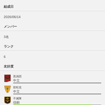
結成日
2026/06/14
メンバー
3名
ランク
6
友好度
黒渦団
中立
双蛇党
中立
不滅隊
信頼