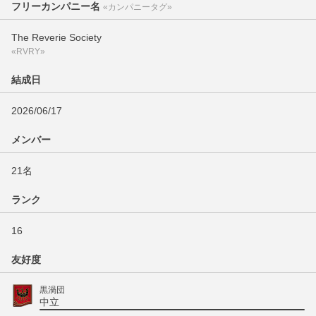
フリーカンパニー名
«カンパニータグ»
The Reverie Society
«RVRY»
結成日
2026/06/17
メンバー
21名
ランク
16
友好度
黒渦団
中立