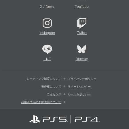
/
X
News
YouTube
Instagram
Twitch
LINE
Bluesky
レーティング制度について
プライバシーポリシー
著作権について
サポートセンター
ライセンス
ルール＆ポリシー
利用者情報の外部送信について