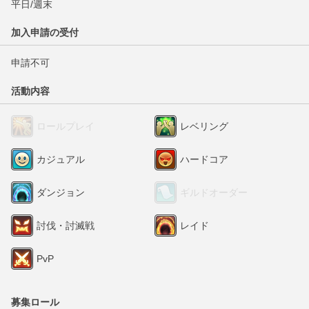
平日/週末
加入申請の受付
申請不可
活動内容
ロールプレイ
レベリング
カジュアル
ハードコア
ダンジョン
ギルドオーダー
討伐・討滅戦
レイド
PvP
募集ロール