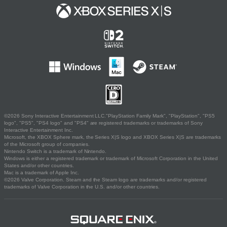
©2026 Sony Interactive Entertainment LLC."PlayStation Family Mark", "PlayStation", "PS5
logo", "PS5", "PS4 logo" and "PS4" are registered trademarks or trademarks of Sony
Interactive Entertainment Inc.
Microsoft, the XBOX Sphere mark, the Series X|S logo and XBOX Series X|S are trademarks
of the Microsoft group of companies.
Nintendo Switch is a trademark of Nintendo.
Windows is either a registered trademark or trademark of Microsoft Corporation in the United
States and/or other countries.
Mac is a trademark of Apple Inc.
©2026 Valve Corporation. Steam and the Steam logo are trademarks and/or registered
trademarks of Valve Corporation in the U.S. and/or other countries.