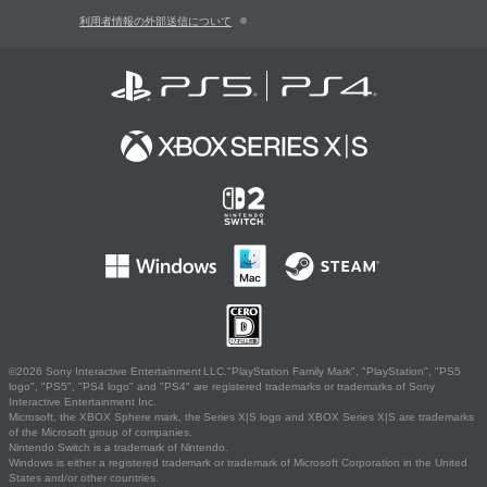
利用者情報の外部送信について
©2026 Sony Interactive Entertainment LLC."PlayStation Family Mark", "PlayStation", "PS5
logo", "PS5", "PS4 logo" and "PS4" are registered trademarks or trademarks of Sony
Interactive Entertainment Inc.
Microsoft, the XBOX Sphere mark, the Series X|S logo and XBOX Series X|S are trademarks
of the Microsoft group of companies.
Nintendo Switch is a trademark of Nintendo.
Windows is either a registered trademark or trademark of Microsoft Corporation in the United
States and/or other countries.