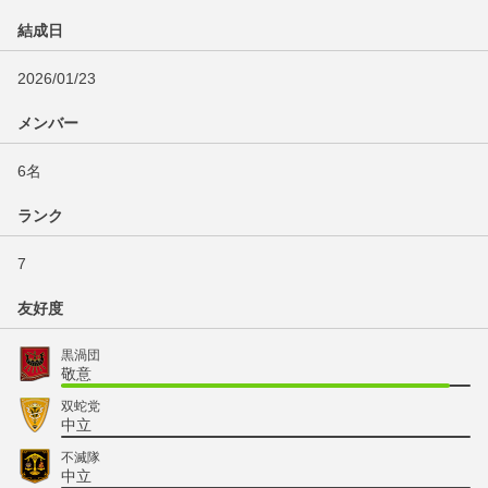
結成日
2026/01/23
メンバー
6名
ランク
7
友好度
黒渦団
敬意
双蛇党
中立
不滅隊
中立