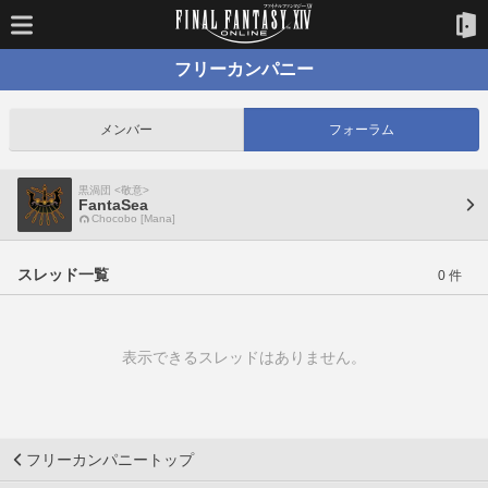
フリーカンパニー
メンバー
フォーラム
黒渦団 <敬意>
FantaSea
Chocobo [Mana]
スレッド一覧
0 件
表示できるスレッドはありません。
フリーカンパニートップ