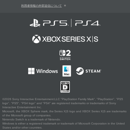
利用者情報の外部送信について
©2026 Sony Interactive Entertainment LLC."PlayStation Family Mark", "PlayStation", "PS5
logo", "PS5", "PS4 logo" and "PS4" are registered trademarks or trademarks of Sony
Interactive Entertainment Inc.
Microsoft, the XBOX Sphere mark, the Series X|S logo and XBOX Series X|S are trademarks
of the Microsoft group of companies.
Nintendo Switch is a trademark of Nintendo.
Windows is either a registered trademark or trademark of Microsoft Corporation in the United
States and/or other countries.