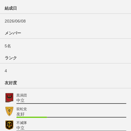
結成日
2026/06/08
メンバー
5名
ランク
4
友好度
黒渦団
中立
双蛇党
友好
不滅隊
中立