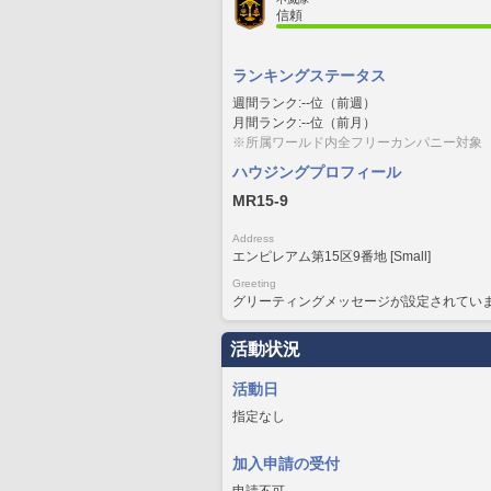
信頼
ランキングステータス
週間ランク:--位（前週）
月間ランク:--位（前月）
※所属ワールド内全フリーカンパニー対象
ハウジングプロフィール
MR15-9
Address
エンピレアム第15区9番地 [Small]
Greeting
グリーティングメッセージが設定されてい
活動状況
活動日
指定なし
加入申請の受付