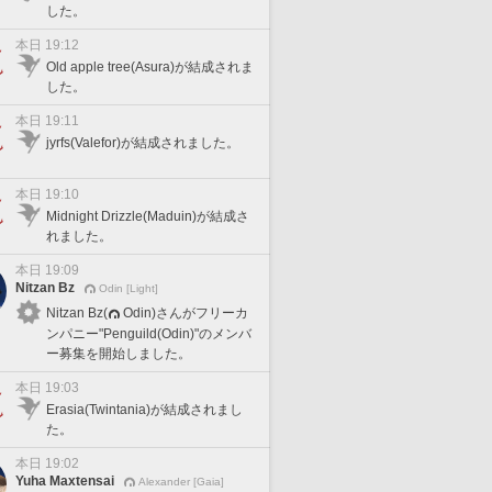
した。
本日 19:12
Old apple tree(Asura)が結成されま
した。
本日 19:11
jyrfs(Valefor)が結成されました。
本日 19:10
Midnight Drizzle(Maduin)が結成さ
れました。
本日 19:09
Nitzan Bz
Odin [Light]
Nitzan Bz(
Odin)さんがフリーカ
ンパニー"Penguild(Odin)"のメンバ
ー募集を開始しました。
本日 19:03
Erasia(Twintania)が結成されまし
た。
本日 19:02
Yuha Maxtensai
Alexander [Gaia]