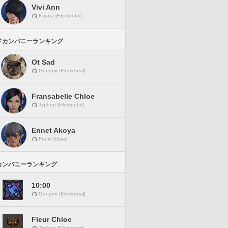
Vivi Ann
Kujata [Elemental]
ドカンパニーランキング
Ot Sad
Gungnir [Elemental]
Fransabelle Chloe
Typhon [Elemental]
Ennet Akoya
Fenrir [Gaia]
カンパニーランキング
10:00
Gungnir [Elemental]
Fleur Chloe
Typhon [Elemental]