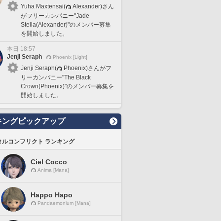
Yuha Maxtensai(
Alexander)さん
がフリーカンパニー"Jade
Stella(Alexander)"のメンバー募集
を開始しました。
本日 18:57
Jenji Seraph
Phoenix [Light]
Jenji Seraph(
Phoenix)さんがフ
リーカンパニー"The Black
Crown(Phoenix)"のメンバー募集を
開始しました。
キングピックアップ
タルコンフリクト ランキング
Ciel Cocco
Anima [Mana]
Happo Hapo
Pandaemonium [Mana]