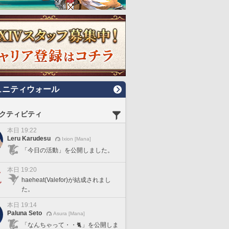
ュニティウォール
クティビティ
本日 19:22
Leru Karudesu
Ixion [Mana]
「今日の活動」を公開しました。
本日 19:20
haeheat(Valefor)が結成されまし
た。
本日 19:14
Paluna Seto
Asura [Mana]
「なんちゃって・・🐈」を公開しま