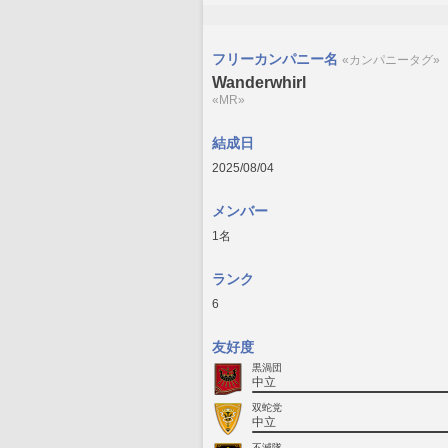
フリーカンパニー名
«カンパニータグ»
Wanderwhirl
«MR»
結成日
2025/08/04
メンバー
1名
ランク
6
友好度
黒渦団
中立
双蛇党
中立
不滅隊