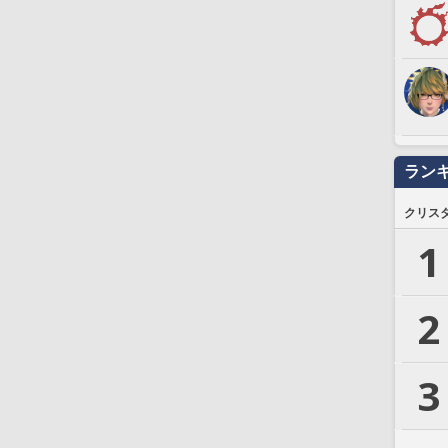
ラン
クリス
1
2
3