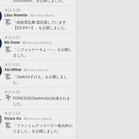
2026/08/05」を公開しました。
本日 6:09
Lilas Nonette
Anima [Mana]
「絶妖星乱舞 固定探しています
【D3 P4〜】」を公開しました。
本日 6:03
Mii Snow
Zeromus [Meteor]
「シフォンケーキよ～✨」を公開し
ました。
本日 6:02
Aki Mffnd
Anima [Mana]
「Switch2すげえ」を公開しまし
た。
本日 6:00
FGRESGE(Sephirot)が結成されま
した。
本日 5:59
Hyura Ao
Chocobo [Mana]
「ファントムディスペラー集め終わ
りました」を公開しました。