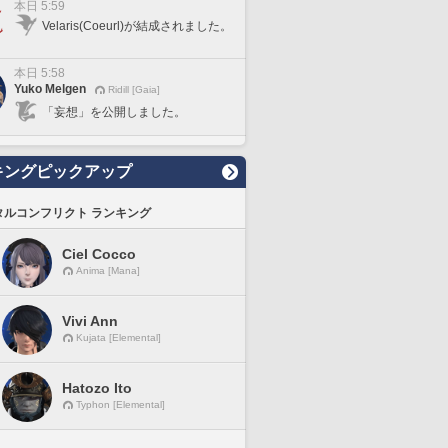
本日 5:59
Velaris(Coeurl)が結成されました。
本日 5:58
Yuko Melgen
Ridill [Gaia]
「妄想」を公開しました。
キングピックアップ
タルコンフリクト ランキング
Ciel Cocco
Anima [Mana]
Vivi Ann
Kujata [Elemental]
Hatozo Ito
Typhon [Elemental]