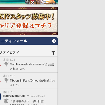
ュニティウォール
クティビティ
本日 6:13
Mad Hatters(Halicarnassus)が結成
されました。
本日 6:12
Tibbers in Paris(Omega)が結成され
ました。
本日 6:12
Kaoru Mitsurugi
Hades [Mana]
「暁月後の蒼天 修行日誌