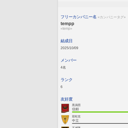
フリーカンパニー名
«カンパニータグ»
tempp
«temp»
結成日
2025/10/09
メンバー
4名
ランク
6
友好度
黒渦団
信頼
双蛇党
中立
不滅隊