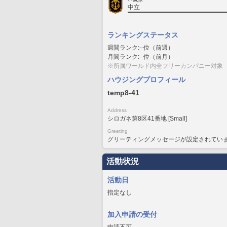
中立
ランキングステータス
週間ランク:--位（前週）
月間ランク:--位（前月）
※所属ワールド内全フリーカンパニー対象
ハウジングプロフィール
temp8-41
Address
シロガネ第8区41番地 [Small]
Greeting
グリーティングメッセージが設定されてい
活動状況
活動日
指定なし
加入申請の受付