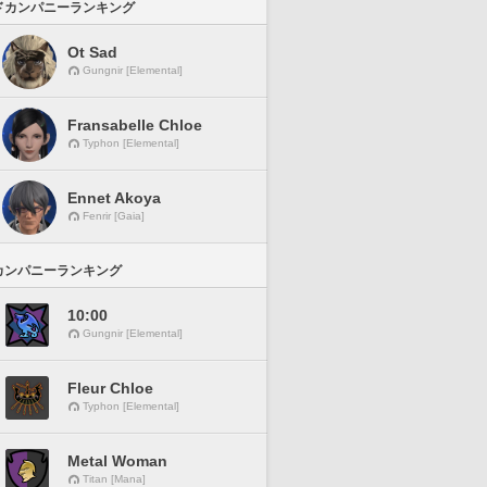
ドカンパニーランキング
Ot Sad
Gungnir [Elemental]
Fransabelle Chloe
Typhon [Elemental]
Ennet Akoya
Fenrir [Gaia]
カンパニーランキング
10:00
Gungnir [Elemental]
Fleur Chloe
Typhon [Elemental]
Metal Woman
Titan [Mana]