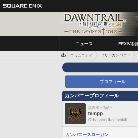
ニュース
FFXIVを
コミュニティ
フリーカンパニー
プロフィール
カンパニープロフィール
黒渦団 <信頼>
tempp
Tonberry [Elemental]
カンパニースローガン