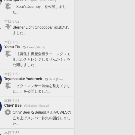
「Xear's Journey」を公開しまし
た。
本日 8:02
SternenLicht(Chocobo)が結成され
ました。
本日 7:58
Yomu Tia
Asura [Mana]
「【募集】青魔全種ラーニング～モ
ルボルチャレンジしませんか！」を
公開しました。
本日 7:58
Toyonosuke Yadorock
Ridill [Gaia]
「ピクトマンサー装備を整えてまし
た。」を公開しました。
本日 7:57
Chivi' Bee
Belias [Meteor]
Chivi' Bee(
Belias)さんがCWLSの
立ち上げメンバー募集を開始しまし
た。
本日 7:55