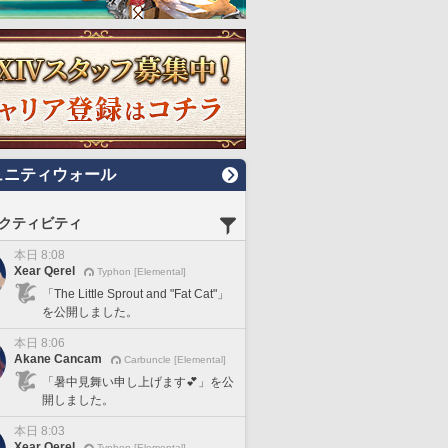
ュニティウォール
クティビティ
本日 8:08
Xear Qerel
Typhon [Elemental]
「The Little Sprout and "Fat Cat"」
を公開しました。
本日 8:06
Akane Cancam
Carbuncle [Elemental]
「暑中見舞い申し上げます💕」を公
開しました。
本日 8:03
Xear Qerel
Typhon [Elemental]