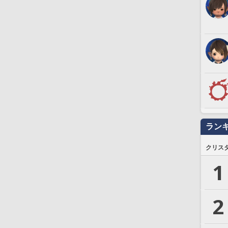
ラン
クリス
1
2