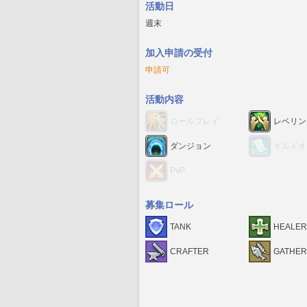
活動日
週末
加入申請の受付
申請可
活動内容
ロールプレイ
レベリン
ダンジョン
ギルドオ
PvP
募集ロール
TANK
HEALER
CRAFTER
GATHE