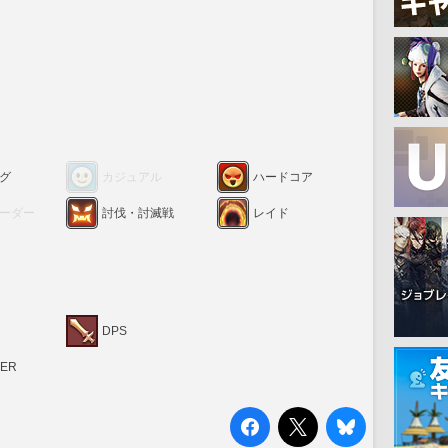
グ
カジュアル
ハードコア
ーダー
討伐・討滅戦
レイド
DPS
RER