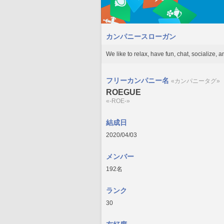
カンパニースローガン
We like to relax, have fun, chat, socialize, 
フリーカンパニー名
«カンパニータグ»
ROEGUE
«-ROE-»
結成日
2020/04/03
メンバー
192名
ランク
30