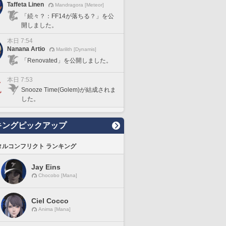
Taffeta Linen
Mandragora [Meteor]
「続々？：FF14が落ちる？」を公
開しました。
本日 7:54
Nanana Artio
Marilith [Dynamis]
「Renovated」を公開しました。
本日 7:53
Snooze Time(Golem)が結成されま
した。
キングピックアップ
タルコンフリクト ランキング
Jay Eins
Chocobo [Mana]
Ciel Cocco
Anima [Mana]