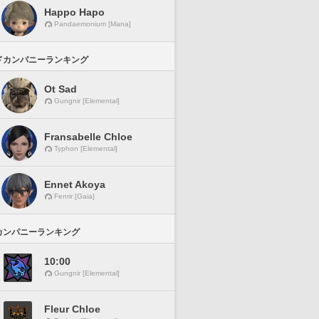
Happo Hapo
Pandaemonium [Mana]
ドカンパニーランキング
Ot Sad
Gungnir [Elemental]
Fransabelle Chloe
Typhon [Elemental]
Ennet Akoya
Fenrir [Gaia]
カンパニーランキング
10:00
Gungnir [Elemental]
Fleur Chloe