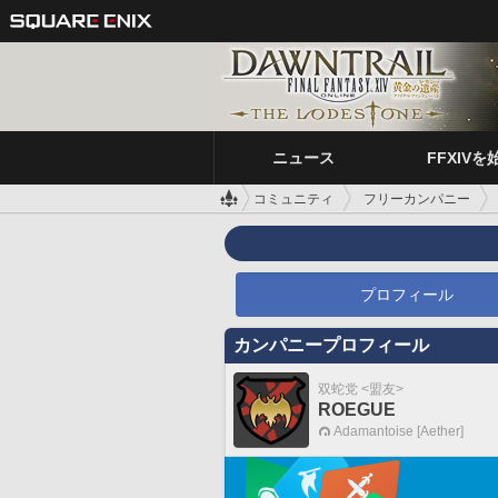
ニュース
FFXIVを
コミュニティ
フリーカンパニー
プロフィール
カンパニープロフィール
双蛇党 <盟友>
ROEGUE
Adamantoise [Aether]