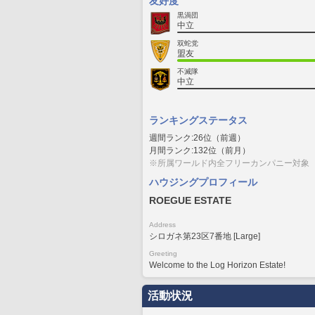
友好度
黒渦団
中立
双蛇党
盟友
不滅隊
中立
ランキングステータス
週間ランク:26位（前週）
月間ランク:132位（前月）
※所属ワールド内全フリーカンパニー対象
ハウジングプロフィール
ROEGUE ESTATE
Address
シロガネ第23区7番地 [Large]
Greeting
Welcome to the Log Horizon Estate!
活動状況